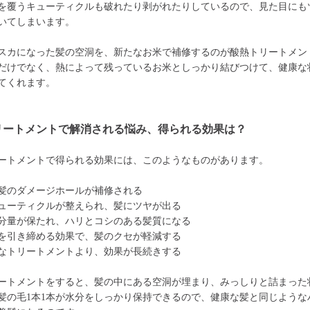
を覆うキューティクルも破れたり剥がれたりしているので、見た目にも
いてしまいます。
スカになった髪の空洞を、新たなお米で補修するのが酸熱トリートメン
だけでなく、熱によって残っているお米としっかり結びつけて、健康な
てくれます。
リートメントで解消される悩み、得られる効果は？
ートメントで得られる効果には、このようなものがあります。
髪のダメージホールが補修される
ューティクルが整えられ、髪にツヤが出る
分量が保たれ、ハリとコシのある髪質になる
を引き締める効果で、髪のクセが軽減する
なトリートメントより、効果が長続きする
ートメントをすると、髪の中にある空洞が埋まり、みっしりと詰まった
髪の毛1本1本が水分をしっかり保持できるので、健康な髪と同じような