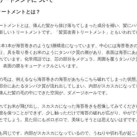
リートメントについて
リートメントとは？
ートメントとは、痛んだ髪から抜け落ちてしまった成分を補い、髪にハ
新しいトリートメントです。「髪質改善トリートメント」ともいわれて
1本1本が海苔巻きのような3層構造になっています。中心には海苔巻き
り、具を取り巻くお米のようにタンパク質の層があり、表面は海苔にあ
れています。化学用語では、芯の部分をメデュラ、周囲を覆うタンパク
、表面の膜をキューティクルといいます。
の毛は、例えるなら海苔巻きの海苔があちらこちら破れてしまった状態
部分にあたるタンパク質が流れ出してしまい、内部がスカスカになって
痛んだ髪の毛の中にできた空洞が、ダメージホールです。
れてお米が飛び出し、スカスカになった海苔巻きを想像してみてくださ
態を保つことができず、少し触っただけで海苔の破れが広がり、やがて
とでしょう。見た目にもボロボロで、美味しそうとは思えないはずです
も同じです。内部がスカスカになっているので、うねりや切れ毛が起こ