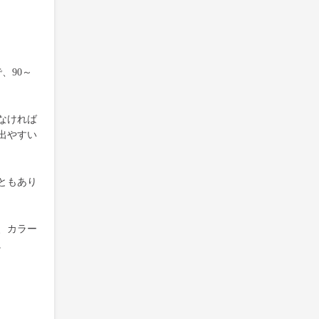
、90～
なければ
出やすい
ともあり
、カラー
。