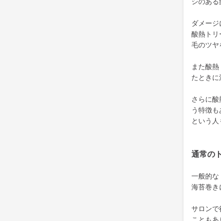
シのある
ダメージ
酸熱トリ
毛のツヤ
また酸熱
たときに
さらに酸
う特徴も
という人
通常の
一般的な
海苔巻き
サロンで
こともあ