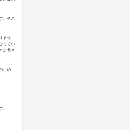
す。それ
りませ
なってい
と定着さ
のため
す。