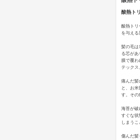
酸熱ト
酸熱ト
酸熱トリ
を与える
髪の毛は
る芯があ
膜で覆わ
テックス
痛んだ髪
と、お米
す。その
海苔が破
すぐな状
しまうこ
傷んだ髪