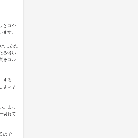
リとコシ
います。
の具にあた
たる薄い
質をコル
。する
しまいま
い。まっ
千切れて
。
るので