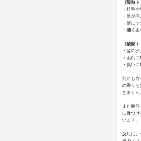
《酸熱ト
・枝毛や
・髪が痛
・髪にツ
・細く柔
《酸熱ト
・髪のダ
・薬剤に
・臭いに
前にも言
の香りも
きません
また酸熱
に近づけ
います。
反対に、
質の人は