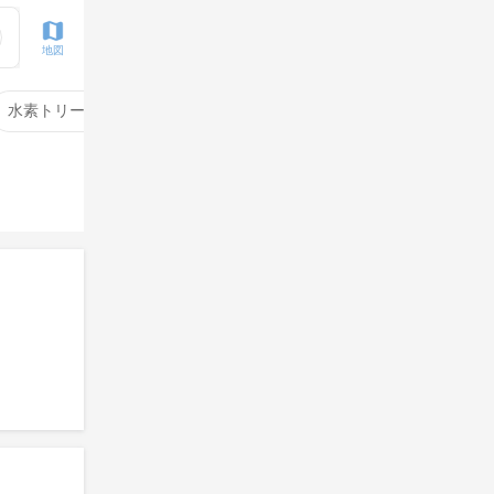
地図
水素トリートメント
サイエンスアクア
酸性ストレート