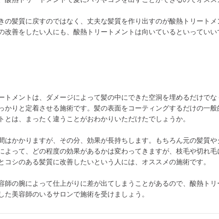
きの髪質に戻すのではなく、丈夫な髪質を作り出すのが酸熱トリートメ
の改善をしたい人にも、酸熱トリートメントは向いているといっていい
ートメントは、ダメージによって髪の中にできた空洞を埋めるだけでな
っかりと定着させる施術です。髪の表面をコーティングするだけの一般
トとは、まったく違うことがおわかりいただけたでしょうか。
間はかかりますが、その分、効果が長持ちします。もちろん元の髪質や
によって、どの程度の効果があるかは変わってきますが、枝毛や切れ毛
とコシのある髪質に改善したいという人には、オススメの施術です。
容師の腕によって仕上がりに差が出てしまうことがあるので、酸熱トリ
した美容師のいるサロンで施術を受けましょう。