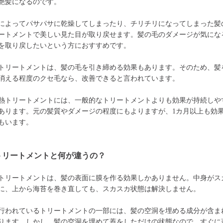
艶髪になるのです。
によってパサパサに乾燥してしまったり、チリチリになってしまった髪
ートメントで美しい見た目が取り戻せます。髪の毛のダメージが気にな
を取り戻したいという方におすすめです。
トリートメントは、髪の毛を引き締める効果もあります。そのため、髪
消える程度のクセ毛なら、改善できると言われています。
熱トリートメントには、一般的なトリートメントよりも効果が持続しや
あります。元の髪質やダメージの程度にもよりますが、1カ月以上も効
もいます。
トリートメントと何が違うの？
トリートメントは、髪の表面に膜を作る効果しかありません。中身がス
に、上から海苔を巻き直しても、スカスカ状態は解決しません。
行われているトリートメントの一部には、髪の空洞を埋める成分が含ま
ります。しかし、髪の空洞を埋めて蓋をしただけの状態なので、すぐに