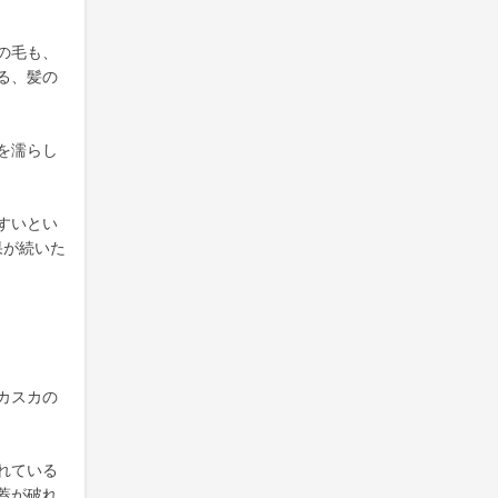
の毛も、
る、髪の
を濡らし
すいとい
果が続いた
カスカの
れている
蓋が破れ