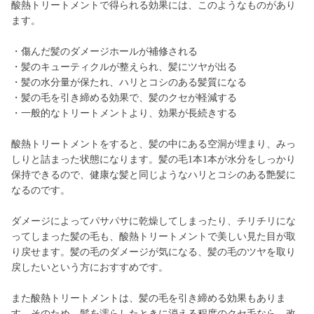
酸熱トリートメントで得られる効果には、このようなものがあり
ます。
・傷んだ髪のダメージホールが補修される
・髪のキューティクルが整えられ、髪にツヤが出る
・髪の水分量が保たれ、ハリとコシのある髪質になる
・髪の毛を引き締める効果で、髪のクセが軽減する
・一般的なトリートメントより、効果が長続きする
酸熱トリートメントをすると、髪の中にある空洞が埋まり、みっ
しりと詰まった状態になります。髪の毛1本1本が水分をしっかり
保持できるので、健康な髪と同じようなハリとコシのある艶髪に
なるのです。
ダメージによってパサパサに乾燥してしまったり、チリチリにな
ってしまった髪の毛も、酸熱トリートメントで美しい見た目が取
り戻せます。髪の毛のダメージが気になる、髪の毛のツヤを取り
戻したいという方におすすめです。
また酸熱トリートメントは、髪の毛を引き締める効果もありま
す。そのため、髪を濡らしたときに消える程度のクセ毛なら、改