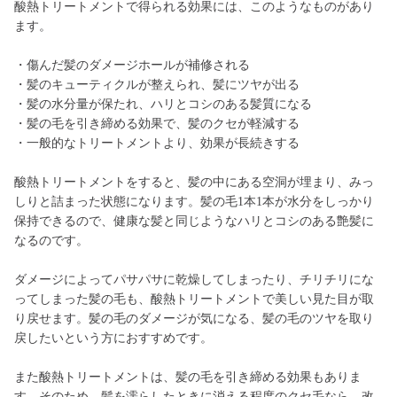
酸熱トリートメントで得られる効果には、このようなものがあり
ます。
・傷んだ髪のダメージホールが補修される
・髪のキューティクルが整えられ、髪にツヤが出る
・髪の水分量が保たれ、ハリとコシのある髪質になる
・髪の毛を引き締める効果で、髪のクセが軽減する
・一般的なトリートメントより、効果が長続きする
酸熱トリートメントをすると、髪の中にある空洞が埋まり、みっ
しりと詰まった状態になります。髪の毛1本1本が水分をしっかり
保持できるので、健康な髪と同じようなハリとコシのある艶髪に
なるのです。
ダメージによってパサパサに乾燥してしまったり、チリチリにな
ってしまった髪の毛も、酸熱トリートメントで美しい見た目が取
り戻せます。髪の毛のダメージが気になる、髪の毛のツヤを取り
戻したいという方におすすめです。
また酸熱トリートメントは、髪の毛を引き締める効果もありま
す。そのため、髪を濡らしたときに消える程度のクセ毛なら、改