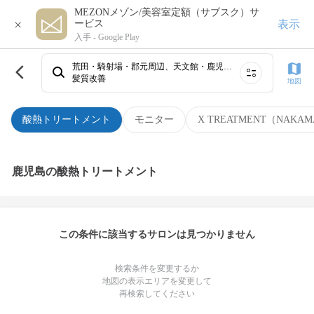
MEZONメゾン/美容室定額（サブスク）サ
×
表示
ービス
入手 -
Google Play
荒田・騎射場・郡元周辺、天文館・鹿児島駅、霧島・国分・隼人
髪質改善
地図
酸熱トリートメント
モニター
X TREATMENT（NAKAM
鹿児島の酸熱トリートメント
この条件に該当するサロンは見つかりません
検索条件を変更するか
地図の表示エリアを変更して
再検索してください