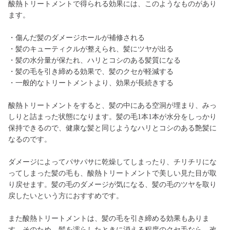
酸熱トリートメントで得られる効果には、このようなものがあり
ます。
・傷んだ髪のダメージホールが補修される
・髪のキューティクルが整えられ、髪にツヤが出る
・髪の水分量が保たれ、ハリとコシのある髪質になる
・髪の毛を引き締める効果で、髪のクセが軽減する
・一般的なトリートメントより、効果が長続きする
酸熱トリートメントをすると、髪の中にある空洞が埋まり、みっ
しりと詰まった状態になります。髪の毛1本1本が水分をしっかり
保持できるので、健康な髪と同じようなハリとコシのある艶髪に
なるのです。
ダメージによってパサパサに乾燥してしまったり、チリチリにな
ってしまった髪の毛も、酸熱トリートメントで美しい見た目が取
り戻せます。髪の毛のダメージが気になる、髪の毛のツヤを取り
戻したいという方におすすめです。
また酸熱トリートメントは、髪の毛を引き締める効果もありま
す。そのため、髪を濡らしたときに消える程度のクセ毛なら、改