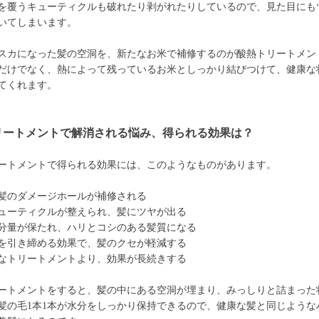
を覆うキューティクルも破れたり剥がれたりしているので、見た目にも
いてしまいます。
スカになった髪の空洞を、新たなお米で補修するのが酸熱トリートメン
だけでなく、熱によって残っているお米としっかり結びつけて、健康な
てくれます。
リートメントで解消される悩み、得られる効果は？
ートメントで得られる効果には、このようなものがあります。
髪のダメージホールが補修される
ューティクルが整えられ、髪にツヤが出る
分量が保たれ、ハリとコシのある髪質になる
を引き締める効果で、髪のクセが軽減する
なトリートメントより、効果が長続きする
ートメントをすると、髪の中にある空洞が埋まり、みっしりと詰まった
髪の毛1本1本が水分をしっかり保持できるので、健康な髪と同じような