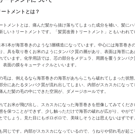
リートメントについて
リートメントとは？
ートメントとは、痛んだ髪から抜け落ちてしまった成分を補い、髪にハ
新しいトリートメントです。「髪質改善トリートメント」ともいわれて
1本1本が海苔巻きのような3層構造になっています。中心には海苔巻き
り、具を取り巻くお米のようにタンパク質の層があり、表面は海苔にあ
れています。化学用語では、芯の部分をメデュラ、周囲を覆うタンパク
、表面の膜をキューティクルといいます。
の毛は、例えるなら海苔巻きの海苔があちらこちら破れてしまった状態
部分にあたるタンパク質が流れ出してしまい、内部がスカスカになって
痛んだ髪の毛の中にできた空洞が、ダメージホールです。
れてお米が飛び出し、スカスカになった海苔巻きを想像してみてくださ
態を保つことができず、少し触っただけで海苔の破れが広がり、やがて
とでしょう。見た目にもボロボロで、美味しそうとは思えないはずです
も同じです。内部がスカスカになっているので、うねりや切れ毛が起こ