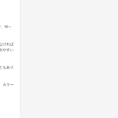
、90～
なければ
出やすい
ともあり
、カラー
。