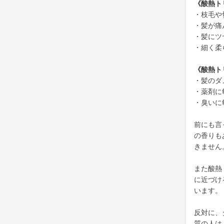
《酸熱ト
・枝毛や
・髪が痛
・髪にツ
・細く柔
《酸熱ト
・髪のダ
・薬剤に
・臭いに
前にも言
の香りも
きません
また酸熱
に近づけ
います。
反対に、
質の人は