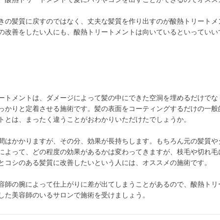
きの髪質に戻すのではなく、丈夫な髪質を作り出すのが酸熱トリートメ
の改善をしたい人にも、酸熱トリートメントは向いているといっていい
ートメントは、ダメージによって髪の中にできた空洞を埋めるだけでな
っかりと定着させる施術です。髪の表面をコーティングするだけの一般
トとは、まったく違うことがおわかりいただけたでしょうか。
間はかかりますが、その分、効果が長持ちします。もちろん元の髪質や
によって、どの程度の効果があるかは変わってきますが、枝毛や切れ毛
とコシのある髪質に改善したいという人には、オススメの施術です。
容師の腕によって仕上がりに差が出てしまうことがあるので、酸熱トリ
した美容師のいるサロンで施術を受けましょう。