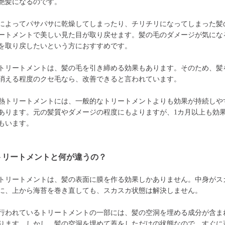
艶髪になるのです。
によってパサパサに乾燥してしまったり、チリチリになってしまった髪
ートメントで美しい見た目が取り戻せます。髪の毛のダメージが気にな
を取り戻したいという方におすすめです。
トリートメントは、髪の毛を引き締める効果もあります。そのため、髪
消える程度のクセ毛なら、改善できると言われています。
熱トリートメントには、一般的なトリートメントよりも効果が持続しや
あります。元の髪質やダメージの程度にもよりますが、1カ月以上も効
もいます。
トリートメントと何が違うの？
トリートメントは、髪の表面に膜を作る効果しかありません。中身がス
に、上から海苔を巻き直しても、スカスカ状態は解決しません。
行われているトリートメントの一部には、髪の空洞を埋める成分が含ま
ります。しかし、髪の空洞を埋めて蓋をしただけの状態なので、すぐに