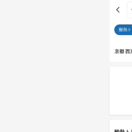
酸熱ト
京都 