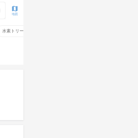
地図
水素トリートメント
サイエンスアクア
酸性ストレート