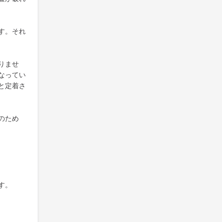
す。それ
りませ
なってい
と定着さ
のため
す。