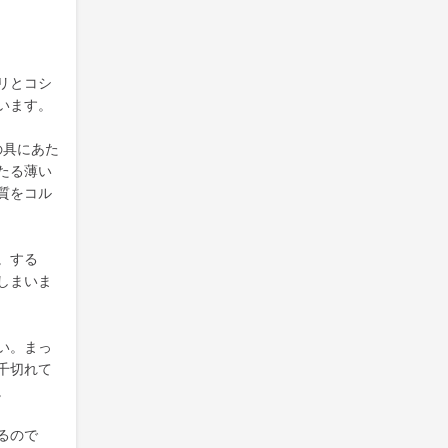
リとコシ
います。
の具にあた
たる薄い
質をコル
。する
しまいま
い。まっ
千切れて
。
るので