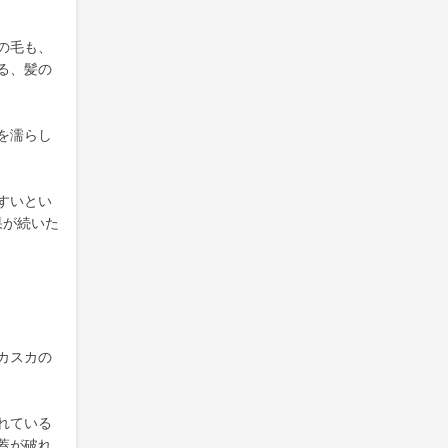
の毛も、
る、髪の
を濡らし
すいとい
果が続いた
カスカの
れている
蓋が破れ