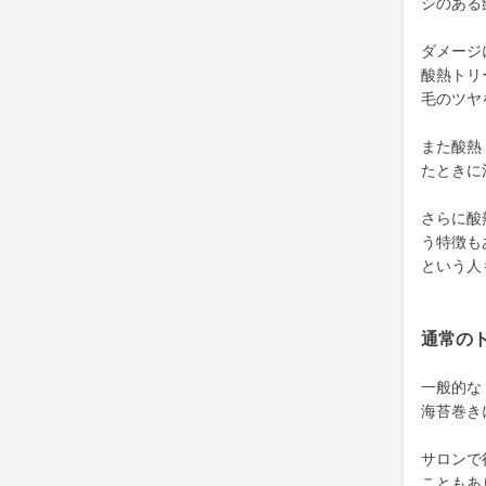
シのある
ダメージ
酸熱トリ
毛のツヤ
また酸熱
たときに
さらに酸
う特徴も
という人
通常の
一般的な
海苔巻き
サロンで
こともあ