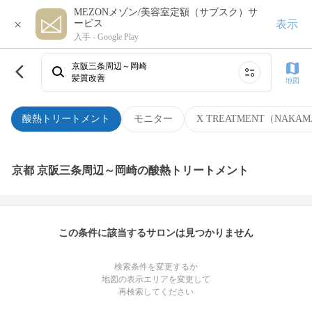
MEZONメゾン/美容室定額（サブスク）サ
×
表示
ービス
入手 -
Google Play
京阪三条周辺～岡崎
髪質改善
地図
酸熱トリートメント
モニター
X TREATMENT（NAKAM
京都 京阪三条周辺～岡崎の酸熱トリートメント
この条件に該当するサロンは見つかりません
検索条件を変更するか
地図の表示エリアを変更して
再検索してください