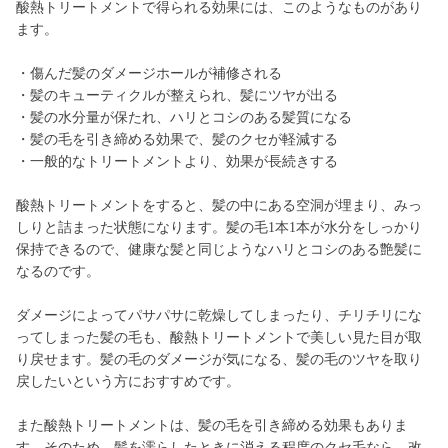
酸熱トリートメントで得られる効果には、このようなものがあり
ます。
・傷んだ髪のダメージホールが補修される
・髪のキューティクルが整えられ、髪にツヤが出る
・髪の水分量が保たれ、ハリとコシのある髪質になる
・髪の毛を引き締める効果で、髪のクセが軽減する
・一般的なトリートメントより、効果が長続きする
酸熱トリートメントをすると、髪の中にある空洞が埋まり、みっ
しりと詰まった状態になります。髪の毛1本1本が水分をしっかり
保持できるので、健康な髪と同じようなハリとコシのある艶髪に
なるのです。
ダメージによってパサパサに乾燥してしまったり、チリチリにな
ってしまった髪の毛も、酸熱トリートメントで美しい見た目が取
り戻せます。髪の毛のダメージが気になる、髪の毛のツヤを取り
戻したいという方におすすめです。
また酸熱トリートメントは、髪の毛を引き締める効果もありま
す。そのため、髪を濡らしたときに消える程度のクセ毛なら、改