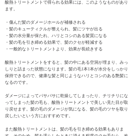
酸熱トリートメントで得られる効果には、このようなものがあり
ます。
・傷んだ髪のダメージホールが補修される
・髪のキューティクルが整えられ、髪にツヤが出る
・髪の水分量が保たれ、ハリとコシのある髪質になる
・髪の毛を引き締める効果で、髪のクセが軽減する
・一般的なトリートメントより、効果が長続きする
酸熱トリートメントをすると、髪の中にある空洞が埋まり、みっ
しりと詰まった状態になります。髪の毛1本1本が水分をしっかり
保持できるので、健康な髪と同じようなハリとコシのある艶髪に
なるのです。
ダメージによってパサパサに乾燥してしまったり、チリチリにな
ってしまった髪の毛も、酸熱トリートメントで美しい見た目が取
り戻せます。髪の毛のダメージが気になる、髪の毛のツヤを取り
戻したいという方におすすめです。
また酸熱トリートメントは、髪の毛を引き締める効果もありま
す。そのため、髪を濡らしたときに消える程度のクセ毛なら、改