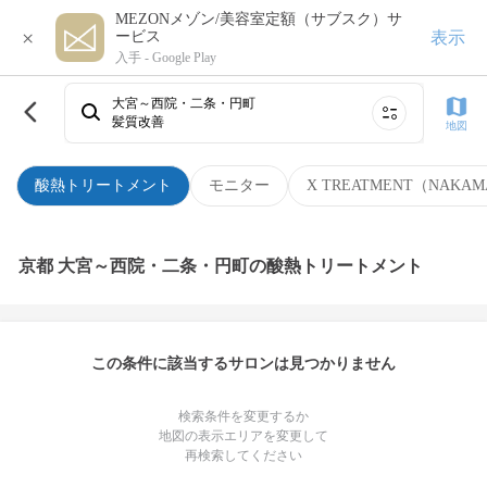
MEZONメゾン/美容室定額（サブスク）サ
×
表示
ービス
入手 -
Google Play
大宮～西院・二条・円町
髪質改善
地図
酸熱トリートメント
モニター
X TREATMENT（NAKAM
京都 大宮～西院・二条・円町の酸熱トリートメント
この条件に該当するサロンは見つかりません
検索条件を変更するか
地図の表示エリアを変更して
再検索してください