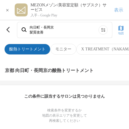
MEZONメゾン/美容室定額（サブスク）サ
×
表示
ービス
入手 -
Google Play
向日町・長岡京
髪質改善
地図
酸熱トリートメント
モニター
X TREATMENT（NAKAM
京都 向日町・長岡京の酸熱トリートメント
この条件に該当するサロンは見つかりません
検索条件を変更するか
地図の表示エリアを変更して
再検索してください