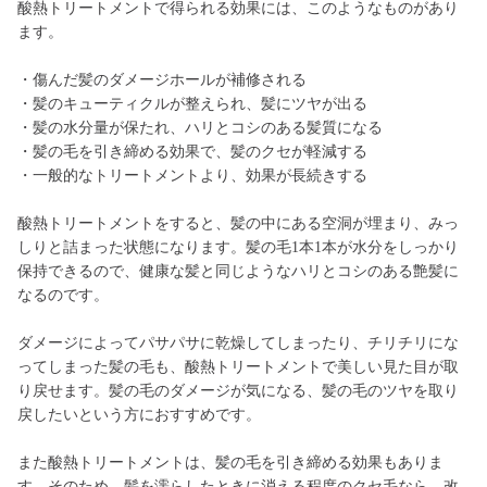
酸熱トリートメントで得られる効果には、このようなものがあり
ます。
・傷んだ髪のダメージホールが補修される
・髪のキューティクルが整えられ、髪にツヤが出る
・髪の水分量が保たれ、ハリとコシのある髪質になる
・髪の毛を引き締める効果で、髪のクセが軽減する
・一般的なトリートメントより、効果が長続きする
酸熱トリートメントをすると、髪の中にある空洞が埋まり、みっ
しりと詰まった状態になります。髪の毛1本1本が水分をしっかり
保持できるので、健康な髪と同じようなハリとコシのある艶髪に
なるのです。
ダメージによってパサパサに乾燥してしまったり、チリチリにな
ってしまった髪の毛も、酸熱トリートメントで美しい見た目が取
り戻せます。髪の毛のダメージが気になる、髪の毛のツヤを取り
戻したいという方におすすめです。
また酸熱トリートメントは、髪の毛を引き締める効果もありま
す。そのため、髪を濡らしたときに消える程度のクセ毛なら、改