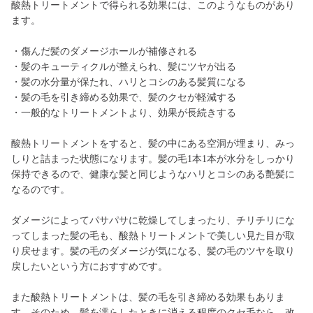
酸熱トリートメントで得られる効果には、このようなものがあり
ます。
・傷んだ髪のダメージホールが補修される
・髪のキューティクルが整えられ、髪にツヤが出る
・髪の水分量が保たれ、ハリとコシのある髪質になる
・髪の毛を引き締める効果で、髪のクセが軽減する
・一般的なトリートメントより、効果が長続きする
酸熱トリートメントをすると、髪の中にある空洞が埋まり、みっ
しりと詰まった状態になります。髪の毛1本1本が水分をしっかり
保持できるので、健康な髪と同じようなハリとコシのある艶髪に
なるのです。
ダメージによってパサパサに乾燥してしまったり、チリチリにな
ってしまった髪の毛も、酸熱トリートメントで美しい見た目が取
り戻せます。髪の毛のダメージが気になる、髪の毛のツヤを取り
戻したいという方におすすめです。
また酸熱トリートメントは、髪の毛を引き締める効果もありま
す。そのため、髪を濡らしたときに消える程度のクセ毛なら、改