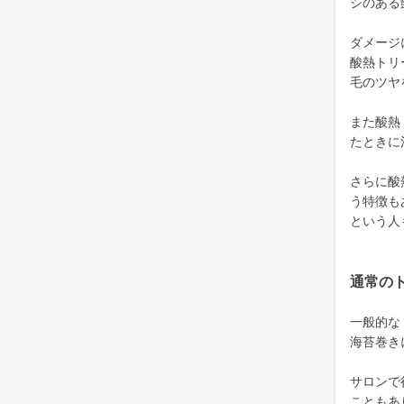
シのある
ダメージ
酸熱トリ
毛のツヤ
また酸熱
たときに
さらに酸
う特徴も
という人
通常の
一般的な
海苔巻き
サロンで
こともあ