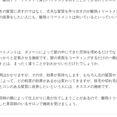
きの髪質に戻すのではなく、丈夫な髪質を作り出すのが酸熱トリートメ
の改善をしたい人にも、酸熱トリートメントは向いているといっていい
ートメントは、ダメージによって髪の中にできた空洞を埋めるだけでな
っかりと定着させる施術です。髪の表面をコーティングするだけの一般
トとは、まったく違うことがおわかりいただけたでしょうか。
間はかかりますが、その分、効果が長持ちします。もちろん元の髪質や
によって、どの程度の効果があるかは変わってきますが、枝毛や切れ毛
とコシのある髪質に改善したいという人には、オススメの施術です。
容師の腕によって仕上がりに差が出てしまうことがあるので、酸熱トリ
した美容師のいるサロンで施術を受けましょう。