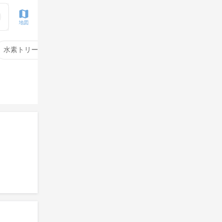
地図
水素トリートメント
サイエンスアクア
酸性ストレート