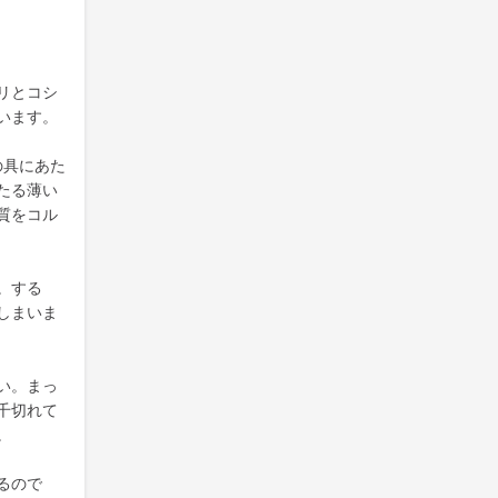
リとコシ
います。
の具にあた
たる薄い
質をコル
。する
しまいま
い。まっ
千切れて
。
るので