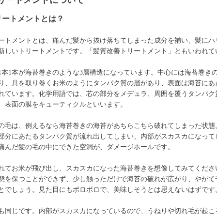
リートメントについて
リートメントとは？
ートメントとは、痛んだ髪から抜け落ちてしまった成分を補い、髪にハ
新しいトリートメントです。「髪質改善トリートメント」ともいわれて
1本1本が海苔巻きのような3層構造になっています。中心には海苔巻き
り、具を取り巻くお米のようにタンパク質の層があり、表面は海苔にあ
れています。化学用語では、芯の部分をメデュラ、周囲を覆うタンパク
、表面の膜をキューティクルといいます。
の毛は、例えるなら海苔巻きの海苔があちらこちら破れてしまった状態
部分にあたるタンパク質が流れ出してしまい、内部がスカスカになって
痛んだ髪の毛の中にできた空洞が、ダメージホールです。
れてお米が飛び出し、スカスカになった海苔巻きを想像してみてくださ
態を保つことができず、少し触っただけで海苔の破れが広がり、やがて
とでしょう。見た目にもボロボロで、美味しそうとは思えないはずです
も同じです。内部がスカスカになっているので、うねりや切れ毛が起こ