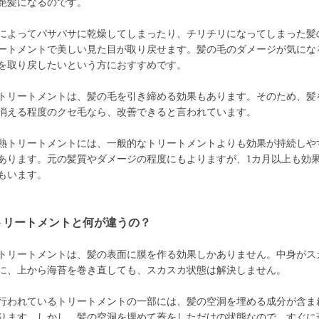
艶髪になるのです。
によってパサパサに乾燥してしまったり、チリチリになってしまった髪
ートメントで美しい見た目が取り戻せます。髪の毛のダメージが気にな
を取り戻したいという方におすすめです。
トリートメントは、髪の毛を引き締める効果もあります。そのため、髪
消える程度のクセ毛なら、改善できると言われています。
熱トリートメントには、一般的なトリートメントよりも効果が持続しや
あります。元の髪質やダメージの程度にもよりますが、1カ月以上も効
もいます。
トリートメントと何が違うの？
トリートメントは、髪の表面に膜を作る効果しかありません。中身がス
に、上から海苔を巻き直しても、スカスカ状態は解決しません。
行われているトリートメントの一部には、髪の空洞を埋める成分が含ま
ります。しかし、髪の空洞を埋めて蓋をしただけの状態なので、すぐに