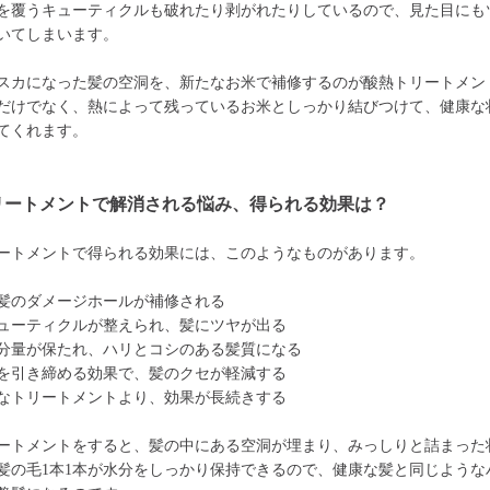
を覆うキューティクルも破れたり剥がれたりしているので、見た目にも
いてしまいます。
スカになった髪の空洞を、新たなお米で補修するのが酸熱トリートメン
だけでなく、熱によって残っているお米としっかり結びつけて、健康な
てくれます。
リートメントで解消される悩み、得られる効果は？
ートメントで得られる効果には、このようなものがあります。
髪のダメージホールが補修される
ューティクルが整えられ、髪にツヤが出る
分量が保たれ、ハリとコシのある髪質になる
を引き締める効果で、髪のクセが軽減する
なトリートメントより、効果が長続きする
ートメントをすると、髪の中にある空洞が埋まり、みっしりと詰まった
髪の毛1本1本が水分をしっかり保持できるので、健康な髪と同じような