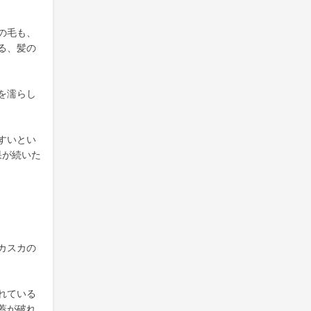
の毛も、
る、髪の
を濡らし
すいとい
果が続いた
カスカの
れている
蓋が破れ