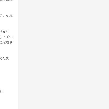
す。それ
りませ
なってい
と定着さ
のため
す。