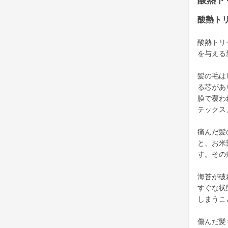
酸熱ト
酸熱ト
酸熱トリ
を与える
髪の毛は
る芯があ
膜で覆わ
テックス
痛んだ髪
と、お米
す。その
海苔が破
すぐな状
しまうこ
傷んだ髪