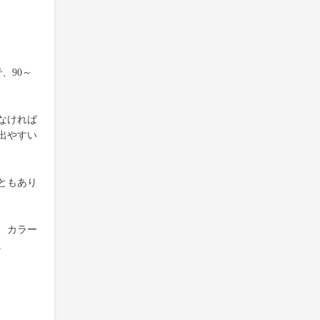
、90～
なければ
出やすい
ともあり
、カラー
。