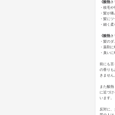
《酸熱ト
・枝毛や
・髪が痛
・髪にツ
・細く柔
《酸熱ト
・髪のダ
・薬剤に
・臭いに
前にも言
の香りも
きません
また酸熱
に近づけ
います。
反対に、
質の人は