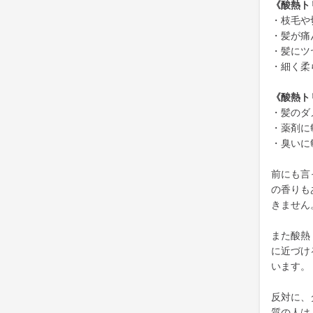
《酸熱ト
・枝毛や
・髪が痛
・髪にツ
・細く柔
《酸熱ト
・髪のダ
・薬剤に
・臭いに
前にも言
の香りも
きません
また酸熱
に近づけ
います。
反対に、
質の人は