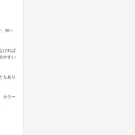
、90～
なければ
出やすい
ともあり
、カラー
。