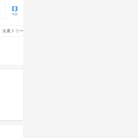
地図
水素トリートメント
サイエンスアクア
酸性ストレート