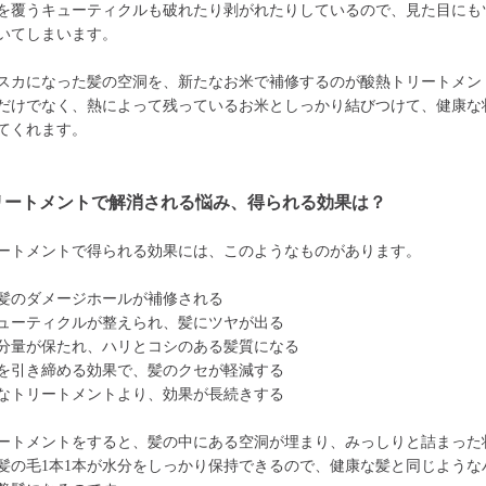
を覆うキューティクルも破れたり剥がれたりしているので、見た目にも
いてしまいます。
スカになった髪の空洞を、新たなお米で補修するのが酸熱トリートメン
だけでなく、熱によって残っているお米としっかり結びつけて、健康な
てくれます。
リートメントで解消される悩み、得られる効果は？
ートメントで得られる効果には、このようなものがあります。
髪のダメージホールが補修される
ューティクルが整えられ、髪にツヤが出る
分量が保たれ、ハリとコシのある髪質になる
を引き締める効果で、髪のクセが軽減する
なトリートメントより、効果が長続きする
ートメントをすると、髪の中にある空洞が埋まり、みっしりと詰まった
髪の毛1本1本が水分をしっかり保持できるので、健康な髪と同じような