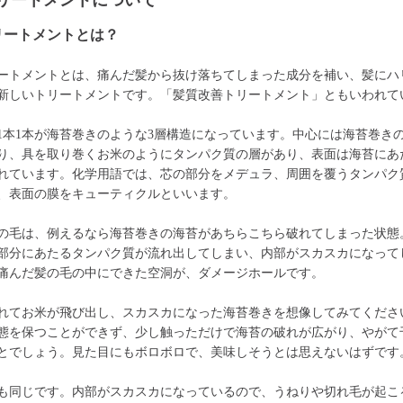
リートメントについて
リートメントとは？
ートメントとは、痛んだ髪から抜け落ちてしまった成分を補い、髪にハ
新しいトリートメントです。「髪質改善トリートメント」ともいわれて
1本1本が海苔巻きのような3層構造になっています。中心には海苔巻き
り、具を取り巻くお米のようにタンパク質の層があり、表面は海苔にあ
れています。化学用語では、芯の部分をメデュラ、周囲を覆うタンパク
、表面の膜をキューティクルといいます。
の毛は、例えるなら海苔巻きの海苔があちらこちら破れてしまった状態
部分にあたるタンパク質が流れ出してしまい、内部がスカスカになって
痛んだ髪の毛の中にできた空洞が、ダメージホールです。
れてお米が飛び出し、スカスカになった海苔巻きを想像してみてくださ
態を保つことができず、少し触っただけで海苔の破れが広がり、やがて
とでしょう。見た目にもボロボロで、美味しそうとは思えないはずです
も同じです。内部がスカスカになっているので、うねりや切れ毛が起こ