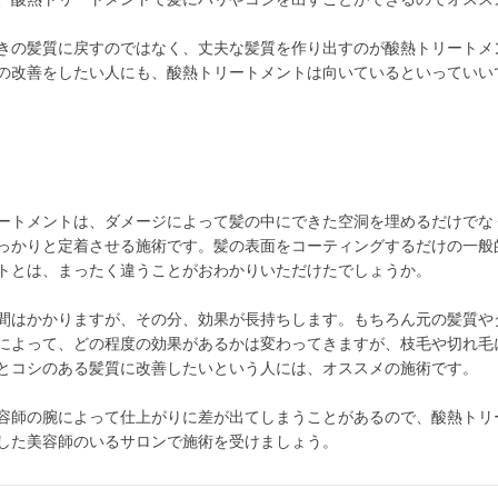
きの髪質に戻すのではなく、丈夫な髪質を作り出すのが酸熱トリートメ
の改善をしたい人にも、酸熱トリートメントは向いているといっていい
ートメントは、ダメージによって髪の中にできた空洞を埋めるだけでな
っかりと定着させる施術です。髪の表面をコーティングするだけの一般
トとは、まったく違うことがおわかりいただけたでしょうか。
間はかかりますが、その分、効果が長持ちします。もちろん元の髪質や
によって、どの程度の効果があるかは変わってきますが、枝毛や切れ毛
とコシのある髪質に改善したいという人には、オススメの施術です。
容師の腕によって仕上がりに差が出てしまうことがあるので、酸熱トリ
した美容師のいるサロンで施術を受けましょう。