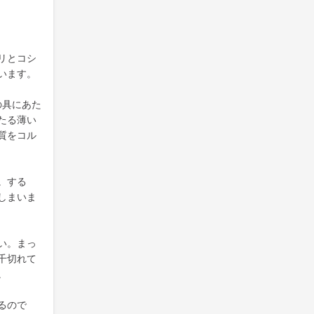
リとコシ
います。
の具にあた
たる薄い
質をコル
。する
しまいま
い。まっ
千切れて
。
るので