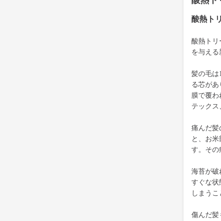
酸熱ト
酸熱ト
酸熱トリ
を与える
髪の毛は
る芯があ
膜で覆わ
テックス
痛んだ髪
と、お米
す。その
海苔が破
すぐな状
しまうこ
傷んだ髪