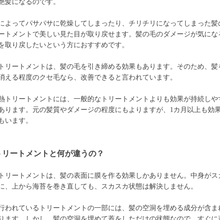
艶髪になるのです。
によってパサパサに乾燥してしまったり、チリチリになってしまった髪
ートメントで美しい見た目が取り戻せます。髪の毛のダメージが気にな
を取り戻したいという方におすすめです。
トリートメントは、髪の毛を引き締める効果もあります。そのため、髪
消える程度のクセ毛なら、改善できると言われています。
熱トリートメントには、一般的なトリートメントよりも効果が持続しや
あります。元の髪質やダメージの程度にもよりますが、1カ月以上も効
もいます。
トリートメントと何が違うの？
トリートメントは、髪の表面に膜を作る効果しかありません。中身がス
に、上から海苔を巻き直しても、スカスカ状態は解決しません。
行われているトリートメントの一部には、髪の空洞を埋める成分が含ま
ります。しかし、髪の空洞を埋めて蓋をしただけの状態なので、すぐに