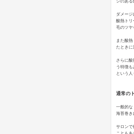
シのある
ダメージ
酸熱トリ
毛のツヤ
また酸熱
たときに
さらに酸
う特徴も
という人
通常の
一般的な
海苔巻き
サロンで
こともあ