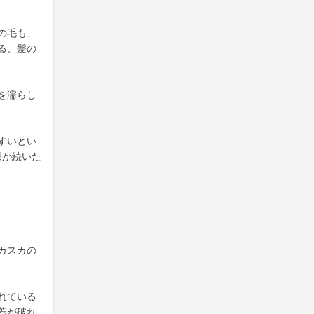
の毛も、
る、髪の
を濡らし
すいとい
果が続いた
カスカの
れている
蓋が破れ