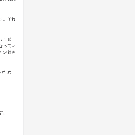
す。それ
りませ
なってい
と定着さ
のため
す。