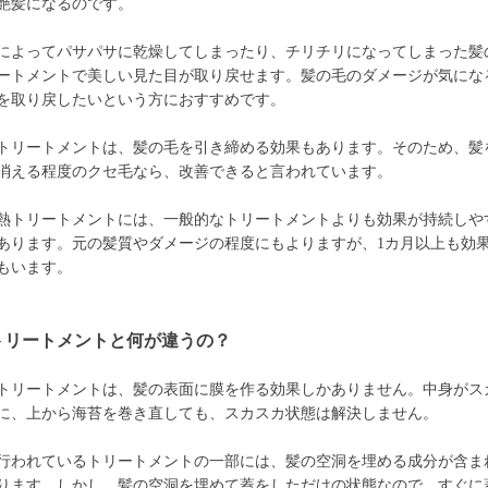
艶髪になるのです。
によってパサパサに乾燥してしまったり、チリチリになってしまった髪
ートメントで美しい見た目が取り戻せます。髪の毛のダメージが気にな
を取り戻したいという方におすすめです。
トリートメントは、髪の毛を引き締める効果もあります。そのため、髪
消える程度のクセ毛なら、改善できると言われています。
熱トリートメントには、一般的なトリートメントよりも効果が持続しや
あります。元の髪質やダメージの程度にもよりますが、1カ月以上も効
もいます。
トリートメントと何が違うの？
トリートメントは、髪の表面に膜を作る効果しかありません。中身がス
に、上から海苔を巻き直しても、スカスカ状態は解決しません。
行われているトリートメントの一部には、髪の空洞を埋める成分が含ま
ります。しかし、髪の空洞を埋めて蓋をしただけの状態なので、すぐに