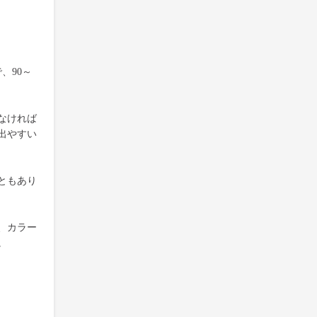
、90～
なければ
出やすい
ともあり
、カラー
。