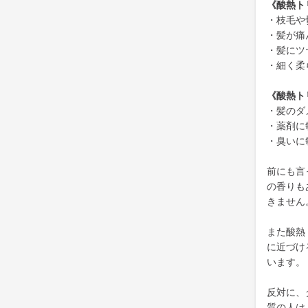
《酸熱ト
・枝毛や
・髪が痛
・髪にツ
・細く柔
《酸熱ト
・髪のダ
・薬剤に
・臭いに
前にも言
の香りも
きません
また酸熱
に近づけ
います。
反対に、
質の人は