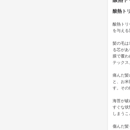
酸熱ト
酸熱ト
酸熱トリ
を与える
髪の毛は
る芯があ
膜で覆わ
テックス
痛んだ髪
と、お米
す。その
海苔が破
すぐな状
しまうこ
傷んだ髪