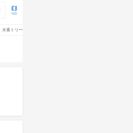
地図
水素トリートメント
サイエンスアクア
酸性ストレート