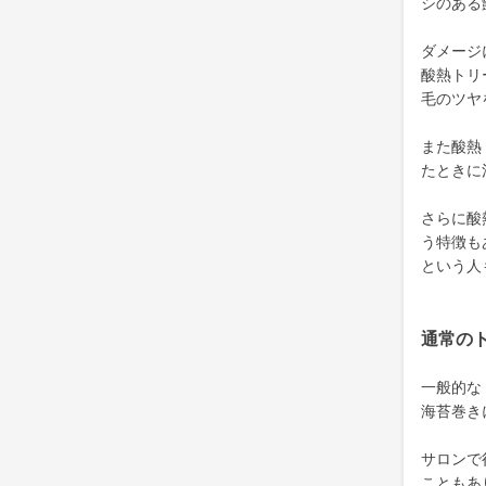
シのある
ダメージ
酸熱トリ
毛のツヤ
また酸熱
たときに
さらに酸
う特徴も
という人
通常の
一般的な
海苔巻き
サロンで
こともあ