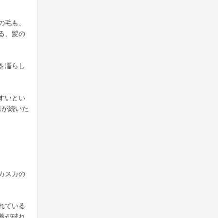
の毛も、
る、髪の
を濡らし
すいとい
果が続いた
カスカの
れている
蓋が破れ