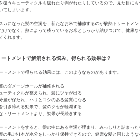
を覆うキューティクルも破れたり剥がれたりしているので、見た目にも
いてしまいます。
スカになった髪の空洞を、新たなお米で補修するのが酸熱トリートメン
だけでなく、熱によって残っているお米としっかり結びつけて、健康な
てくれます。
リートメントで解消される悩み、得られる効果は？
ートメントで得られる効果には、このようなものがあります。
髪のダメージホールが補修される
ューティクルが整えられ、髪にツヤが出る
分量が保たれ、ハリとコシのある髪質になる
を引き締める効果で、髪のクセが軽減する
なトリートメントより、効果が長続きする
ートメントをすると、髪の中にある空洞が埋まり、みっしりと詰まった
髪の毛1本1本が水分をしっかり保持できるので、健康な髪と同じような