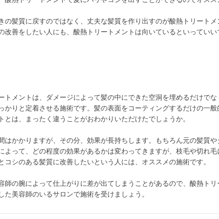
きの髪質に戻すのではなく、丈夫な髪質を作り出すのが酸熱トリートメ
の改善をしたい人にも、酸熱トリートメントは向いているといっていい
ートメントは、ダメージによって髪の中にできた空洞を埋めるだけでな
っかりと定着させる施術です。髪の表面をコーティングするだけの一般
トとは、まったく違うことがおわかりいただけたでしょうか。
間はかかりますが、その分、効果が長持ちします。もちろん元の髪質や
によって、どの程度の効果があるかは変わってきますが、枝毛や切れ毛
とコシのある髪質に改善したいという人には、オススメの施術です。
容師の腕によって仕上がりに差が出てしまうことがあるので、酸熱トリ
した美容師のいるサロンで施術を受けましょう。