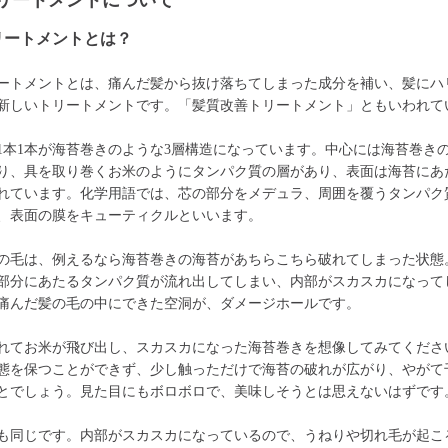
リートメントについて
リートメントとは？
ートメントとは、痛んだ髪から抜け落ちてしまった成分を補い、髪にハ
新しいトリートメントです。「髪質改善トリートメント」ともいわれて
1本1本が海苔巻きのような3層構造になっています。中心には海苔巻き
り、具を取り巻くお米のようにタンパク質の層があり、表面は海苔にあ
れています。化学用語では、芯の部分をメデュラ、周囲を覆うタンパク
、表面の膜をキューティクルといいます。
の毛は、例えるなら海苔巻きの海苔があちらこちら破れてしまった状態
部分にあたるタンパク質が流れ出してしまい、内部がスカスカになって
痛んだ髪の毛の中にできた空洞が、ダメージホールです。
れてお米が飛び出し、スカスカになった海苔巻きを想像してみてくださ
態を保つことができず、少し触っただけで海苔の破れが広がり、やがて
とでしょう。見た目にもボロボロで、美味しそうとは思えないはずです
も同じです。内部がスカスカになっているので、うねりや切れ毛が起こ