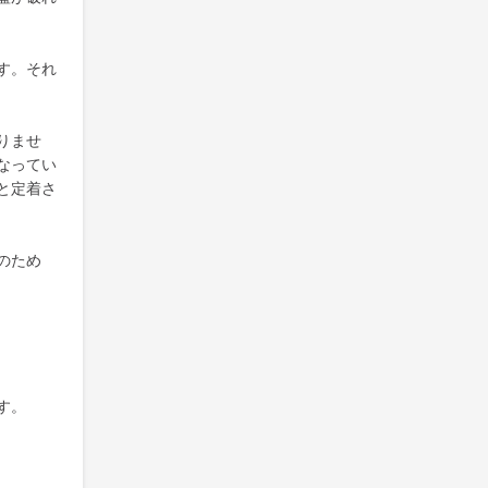
す。それ
りませ
なってい
と定着さ
のため
す。