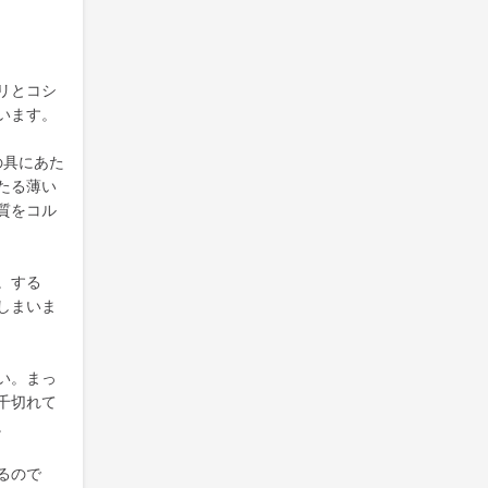
リとコシ
います。
の具にあた
たる薄い
質をコル
。する
しまいま
い。まっ
千切れて
。
るので