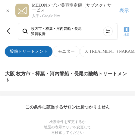
MEZONメゾン/美容室定額（サブスク）サ
×
表示
ービス
入手 -
Google Play
枚方市・樟葉・河内磐船・長尾
髪質改善
地図
酸熱トリートメント
モニター
X TREATMENT（NAKAM
大阪 枚方市・樟葉・河内磐船・長尾の酸熱トリートメン
ト
この条件に該当するサロンは見つかりません
検索条件を変更するか
地図の表示エリアを変更して
再検索してください