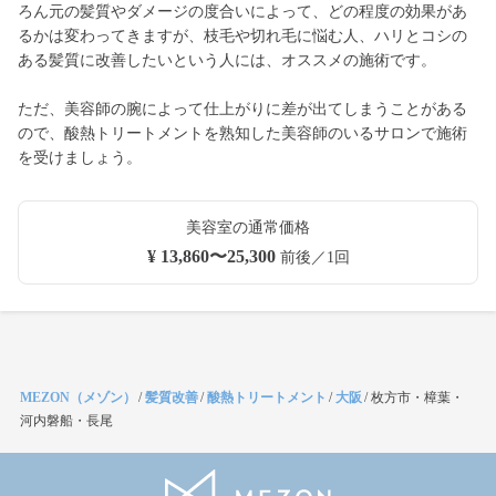
ろん元の髪質やダメージの度合いによって、どの程度の効果があ
るかは変わってきますが、枝毛や切れ毛に悩む人、ハリとコシの
ある髪質に改善したいという人には、オススメの施術です。
ただ、美容師の腕によって仕上がりに差が出てしまうことがある
ので、酸熱トリートメントを熟知した美容師のいるサロンで施術
を受けましょう。
美容室の通常価格
¥ 13,860〜25,300
前後／1回
MEZON（メゾン）
/
髪質改善
/
酸熱トリートメント
/
大阪
/
枚方市・樟葉・
河内磐船・長尾