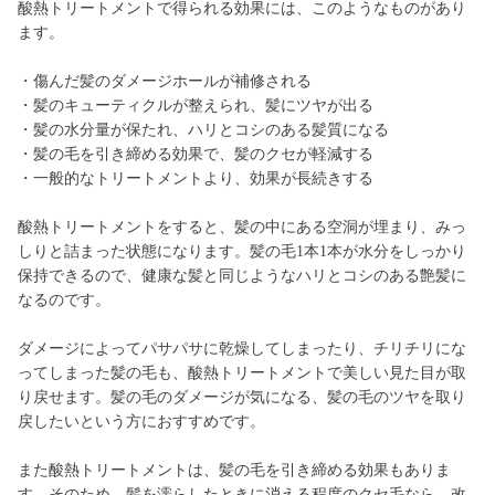
酸熱トリートメントで得られる効果には、このようなものがあり
ます。
・傷んだ髪のダメージホールが補修される
・髪のキューティクルが整えられ、髪にツヤが出る
・髪の水分量が保たれ、ハリとコシのある髪質になる
・髪の毛を引き締める効果で、髪のクセが軽減する
・一般的なトリートメントより、効果が長続きする
酸熱トリートメントをすると、髪の中にある空洞が埋まり、みっ
しりと詰まった状態になります。髪の毛1本1本が水分をしっかり
保持できるので、健康な髪と同じようなハリとコシのある艶髪に
なるのです。
ダメージによってパサパサに乾燥してしまったり、チリチリにな
ってしまった髪の毛も、酸熱トリートメントで美しい見た目が取
り戻せます。髪の毛のダメージが気になる、髪の毛のツヤを取り
戻したいという方におすすめです。
また酸熱トリートメントは、髪の毛を引き締める効果もありま
す。そのため、髪を濡らしたときに消える程度のクセ毛なら、改