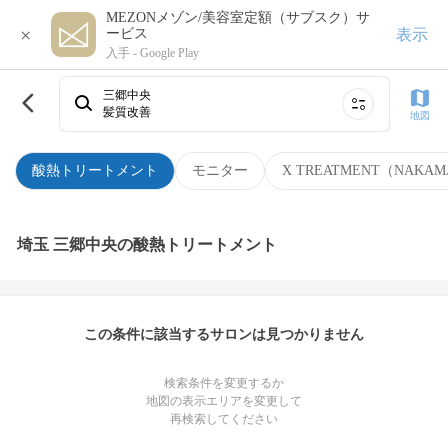
MEZONメゾン/美容室定額（サブスク）サ
×
表示
ービス
入手 -
Google Play
三郷中央
髪質改善
地図
酸熱トリートメント
モニター
X TREATMENT（NAKAM
埼玉 三郷中央の酸熱トリートメント
この条件に該当するサロンは見つかりません
検索条件を変更するか
地図の表示エリアを変更して
再検索してください