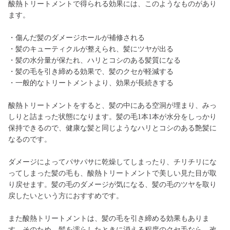
酸熱トリートメントで得られる効果には、このようなものがあり
ます。
・傷んだ髪のダメージホールが補修される
・髪のキューティクルが整えられ、髪にツヤが出る
・髪の水分量が保たれ、ハリとコシのある髪質になる
・髪の毛を引き締める効果で、髪のクセが軽減する
・一般的なトリートメントより、効果が長続きする
酸熱トリートメントをすると、髪の中にある空洞が埋まり、みっ
しりと詰まった状態になります。髪の毛1本1本が水分をしっかり
保持できるので、健康な髪と同じようなハリとコシのある艶髪に
なるのです。
ダメージによってパサパサに乾燥してしまったり、チリチリにな
ってしまった髪の毛も、酸熱トリートメントで美しい見た目が取
り戻せます。髪の毛のダメージが気になる、髪の毛のツヤを取り
戻したいという方におすすめです。
また酸熱トリートメントは、髪の毛を引き締める効果もありま
す。そのため、髪を濡らしたときに消える程度のクセ毛なら、改