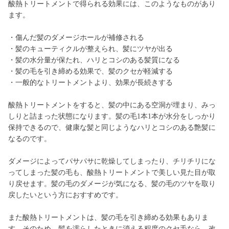
酸熱トリートメントで得られる効果には、このようなものがあり
ます。
・傷んだ髪のダメージホールが補修される
・髪のキューティクルが整えられ、髪にツヤが出る
・髪の水分量が保たれ、ハリとコシのある髪質になる
・髪の毛を引き締める効果で、髪のクセが軽減する
・一般的なトリートメントより、効果が長続きする
酸熱トリートメントをすると、髪の中にある空洞が埋まり、みっ
しりと詰まった状態になります。髪の毛1本1本が水分をしっかり
保持できるので、健康な髪と同じようなハリとコシのある艶髪に
なるのです。
ダメージによってパサパサに乾燥してしまったり、チリチリにな
ってしまった髪の毛も、酸熱トリートメントで美しい見た目が取
り戻せます。髪の毛のダメージが気になる、髪の毛のツヤを取り
戻したいという方におすすめです。
また酸熱トリートメントは、髪の毛を引き締める効果もありま
す。そのため、髪を濡らしたときに消える程度のクセ毛なら、改