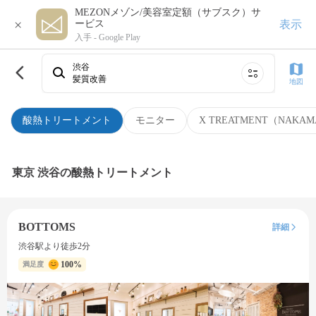
MEZONメゾン/美容室定額（サブスク）サ
×
表示
ービス
入手 -
Google Play
渋谷
髪質改善
地図
酸熱トリートメント
モニター
X TREATMENT（NAKAM
東京 渋谷の酸熱トリートメント
BOTTOMS
詳細
渋谷駅より徒歩2分
100%
満足度