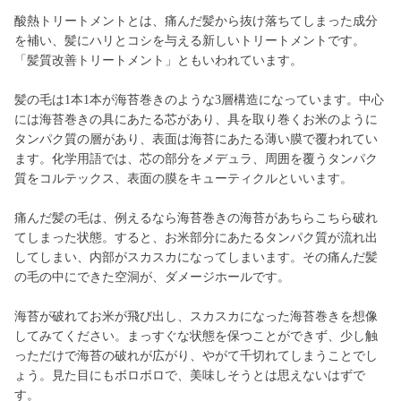
酸熱トリートメントとは、痛んだ髪から抜け落ちてしまった成分
を補い、髪にハリとコシを与える新しいトリートメントです。
「髪質改善トリートメント」ともいわれています。
髪の毛は1本1本が海苔巻きのような3層構造になっています。中心
には海苔巻きの具にあたる芯があり、具を取り巻くお米のように
タンパク質の層があり、表面は海苔にあたる薄い膜で覆われてい
ます。化学用語では、芯の部分をメデュラ、周囲を覆うタンパク
質をコルテックス、表面の膜をキューティクルといいます。
痛んだ髪の毛は、例えるなら海苔巻きの海苔があちらこちら破れ
てしまった状態。すると、お米部分にあたるタンパク質が流れ出
してしまい、内部がスカスカになってしまいます。その痛んだ髪
の毛の中にできた空洞が、ダメージホールです。
海苔が破れてお米が飛び出し、スカスカになった海苔巻きを想像
してみてください。まっすぐな状態を保つことができず、少し触
っただけで海苔の破れが広がり、やがて千切れてしまうことでし
ょう。見た目にもボロボロで、美味しそうとは思えないはずで
す。