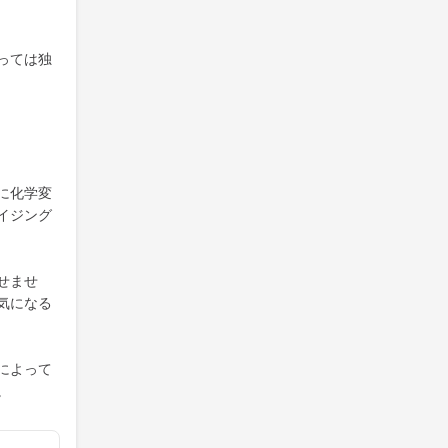
っては独
に化学変
イジング
せませ
気になる
によって
。