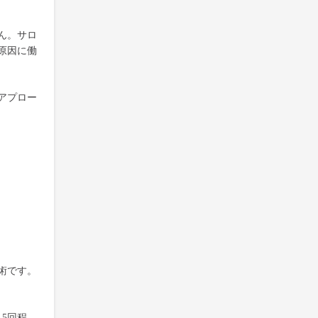
ん。サロ
原因に働
アプロー
術です。
5回程