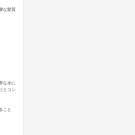
康な髪質
害な水に
リとコシ
ること