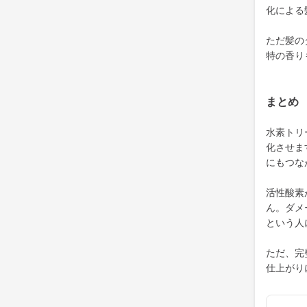
化による
ただ髪の
特の香り
まとめ
水素トリ
化させま
にもつな
活性酸素
ん。ダメ
という人
ただ、完
仕上がり