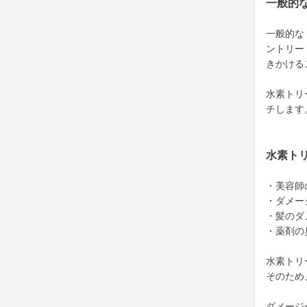
一般的
一般的な
ントリー
きかける
水素トリ
チします
水素ト
・美容師
・ダメー
・髪のダ
・薬剤の
水素トリ
そのため
ダメージ