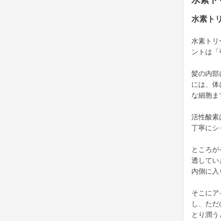
水素ト
水素ト
水素トリ
ントは「
髪の内部
には、体
な細胞ま
活性酸素
丁寧にシ
ところが
透してい
内側に入
そこにア
し、ただ
とり潤う