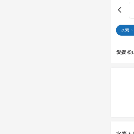
水素ト
愛媛 