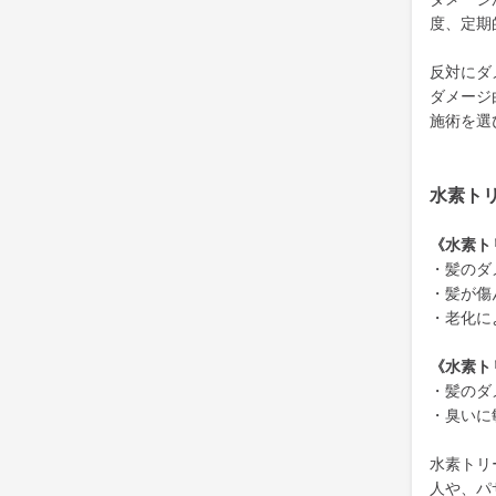
度、定期
反対にダ
ダメージ
施術を選
水素ト
《水素ト
・髪のダ
・髪が傷
・老化に
《水素ト
・髪のダ
・臭いに
水素トリ
人や、パ