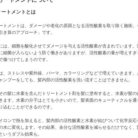
リートメントについて
リートメントとは
ートメントは、ダメージや老化の原因となる活性酸素を取り除く施術。
引き算のアプローチ」です。
には、細胞を酸化させてダメージを与える活性酸素が含まれています。
に細菌が入らないよう防ぐ働きがありますが、活性酸素の量が増えすぎ
で傷つけてしまうのです。
は、ストレスや紫外線、パーマ、カラーリングなどで増えていきます。
ャンプーをしても、髪内部の活性酸素を洗い流すことはできません。
その髪に水素を含んだトリートメント剤を髪に塗布すると、水素が髪の
きます。水素の分子はとても小さいので、髪表面のキューティクルを通
り込むことができるのです。
イロンで熱を加えると、髪内部の活性酸素と水素が結びついて化学反応
の水に変化します。その結果、余分な活性酸素を減らせるだけでなく、
というダブル効果も。