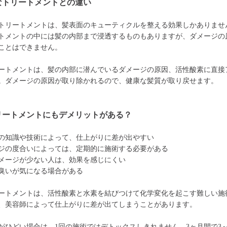
なトリートメントとの違い
トリートメントは、髪表面のキューティクルを整える効果しかありませ
トメントの中には髪の内部まで浸透するものもありますが、ダメージの
ことはできません。
ートメントは、髪の内部に潜んでいるダメージの原因、活性酸素に直接
。ダメージの原因が取り除かれるので、健康な髪質が取り戻せます。
リートメントにもデメリットがある？
の知識や技術によって、仕上がりに差が出やすい
ジの度合いによっては、定期的に施術する必要がある
メージが少ない人は、効果を感じにくい
臭いが気になる場合がある
ートメントは、活性酸素と水素を結びつけて化学変化を起こす難しい施
、美容師によって仕上がりに差が出てしまうことがあります。
がひどい場合は、1回の施術ではデトックスしきれません。3ヶ月間で3～