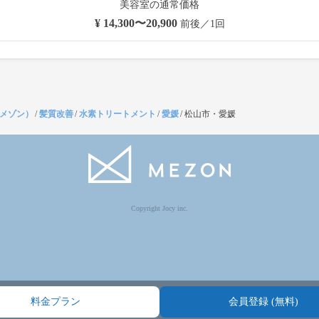
美容室の通常価格
¥ 14,300〜20,900
前後／1回
（メゾン）
/
髪質改善
/
水素トリートメント
/
愛媛
/
松山市・愛媛
Copyright Jocy inc.
料金プラン
会員登録 (無料)