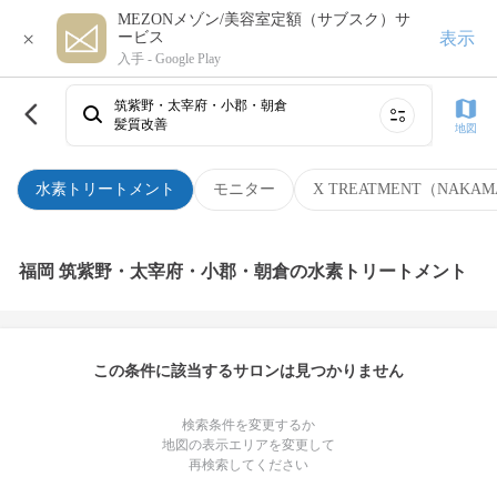
MEZONメゾン/美容室定額（サブスク）サ
×
表示
ービス
入手 -
Google Play
筑紫野・太宰府・小郡・朝倉
髪質改善
地図
水素トリートメント
モニター
X TREATMENT（NAKAM
福岡 筑紫野・太宰府・小郡・朝倉の水素トリートメント
この条件に該当するサロンは見つかりません
検索条件を変更するか
地図の表示エリアを変更して
再検索してください