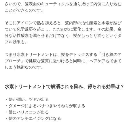
さいので、髪表面のキューティクルを通り抜けて内側に入り込む
ことができるのです。
そこにアイロンで熱を加えると、髪内部の活性酸素と水素が結び
ついて化学反応を起こし、ただの水に変化します。その結果、余
分な活性酸素を減らせるだけでなく、髪がしっとり潤うというダ
ブル効果も。
つまり水素トリートメントは、髪をデトックスする「引き算のア
プローチ」で健康な髪質に近づけると同時に、ヘアケアもできて
しまう施術なのです。
水素トリートメントで解消される悩み、得られる効果は？
・髪が潤い、ツヤが出る
・ダメージによるパサつきやうねりが収まる
・髪にハリとコシが出る
・髪のアンチエイジングになる