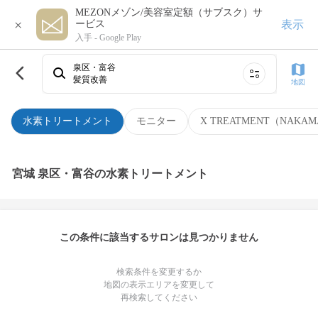
MEZONメゾン/美容室定額（サブスク）サ
×
表示
ービス
入手 -
Google Play
泉区・富谷
髪質改善
地図
水素トリートメント
モニター
X TREATMENT（NAKAM
宮城 泉区・富谷の水素トリートメント
この条件に該当するサロンは見つかりません
検索条件を変更するか
地図の表示エリアを変更して
再検索してください