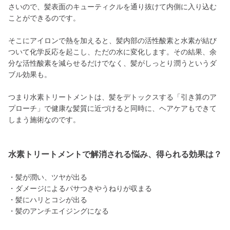
さいので、髪表面のキューティクルを通り抜けて内側に入り込む
ことができるのです。
そこにアイロンで熱を加えると、髪内部の活性酸素と水素が結び
ついて化学反応を起こし、ただの水に変化します。その結果、余
分な活性酸素を減らせるだけでなく、髪がしっとり潤うというダ
ブル効果も。
つまり水素トリートメントは、髪をデトックスする「引き算のア
プローチ」で健康な髪質に近づけると同時に、ヘアケアもできて
しまう施術なのです。
水素トリートメントで解消される悩み、得られる効果は？
・髪が潤い、ツヤが出る
・ダメージによるパサつきやうねりが収まる
・髪にハリとコシが出る
・髪のアンチエイジングになる