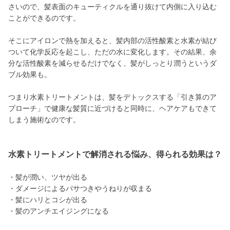
さいので、髪表面のキューティクルを通り抜けて内側に入り込む
ことができるのです。
そこにアイロンで熱を加えると、髪内部の活性酸素と水素が結び
ついて化学反応を起こし、ただの水に変化します。その結果、余
分な活性酸素を減らせるだけでなく、髪がしっとり潤うというダ
ブル効果も。
つまり水素トリートメントは、髪をデトックスする「引き算のア
プローチ」で健康な髪質に近づけると同時に、ヘアケアもできて
しまう施術なのです。
水素トリートメントで解消される悩み、得られる効果は？
・髪が潤い、ツヤが出る
・ダメージによるパサつきやうねりが収まる
・髪にハリとコシが出る
・髪のアンチエイジングになる