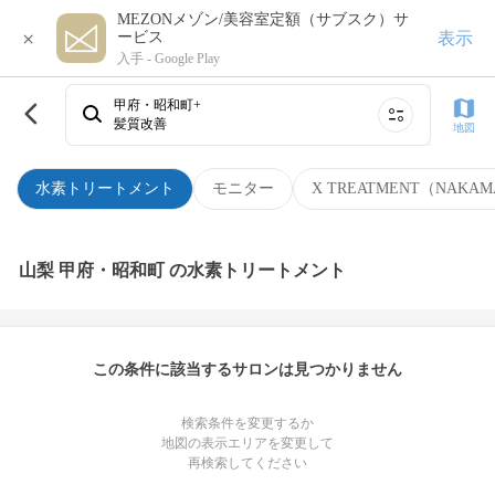
MEZONメゾン/美容室定額（サブスク）サ
×
表示
ービス
入手 -
Google Play
甲府・昭和町+
髪質改善
地図
水素トリートメント
モニター
X TREATMENT（NAKAM
山梨 甲府・昭和町 の水素トリートメント
この条件に該当するサロンは見つかりません
検索条件を変更するか
地図の表示エリアを変更して
再検索してください