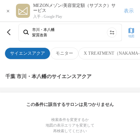
MEZONメゾン/美容室定額（サブスク）サ
×
表示
ービス
入手 -
Google Play
市川・本八幡
髪質改善
地図
サイエンスアクア
モニター
X TREATMENT（NAKAMA-
千葉 市川・本八幡のサイエンスアクア
この条件に該当するサロンは見つかりません
検索条件を変更するか
地図の表示エリアを変更して
再検索してください