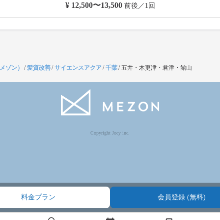
¥ 12,500〜13,500
前後／1回
（メゾン）
/
髪質改善
/
サイエンスアクア
/
千葉
/
五井・木更津・君津・館山
Copyright Jocy inc.
料金プラン
会員登録 (無料)