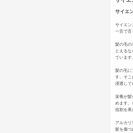
サイエ
サイエ
サイエン
一言で言
髪の毛の
とえるな
ています
髪の毛に
す。そこ
浸透して
栄養が髪
めます。
役割を果
アルカリ
髪を傷つ