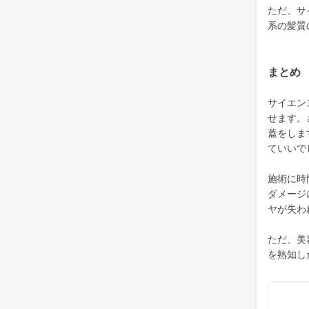
ただ、サ
系の髪質
まとめ
サイエン
せます。
蓋をしま
ていいで
施術に時
ダメージ
ヤが失わ
ただ、美
を熟知し