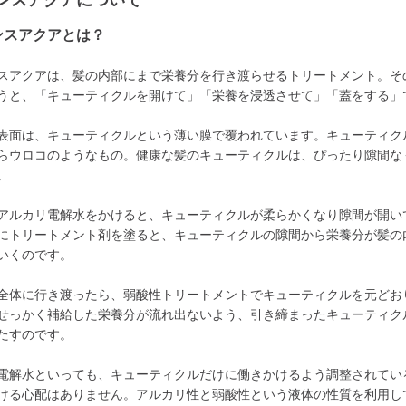
ンスアクアについて
ンスアクアとは？
スアクアは、髪の内部にまで栄養分を行き渡らせるトリートメント。そ
うと、「キューティクルを開けて」「栄養を浸透させて」「蓋をする」
表面は、キューティクルという薄い膜で覆われています。キューティク
らウロコのようなもの。健康な髪のキューティクルは、ぴったり隙間な
。
アルカリ電解水をかけると、キューティクルが柔らかくなり隙間が開い
にトリートメント剤を塗ると、キューティクルの隙間から栄養分が髪の
いくのです。
全体に行き渡ったら、弱酸性トリートメントでキューティクルを元どお
せっかく補給した栄養分が流れ出ないよう、引き締まったキューティク
たすのです。
電解水といっても、キューティクルだけに働きかけるよう調整されてい
ける心配はありません。アルカリ性と弱酸性という液体の性質を利用し