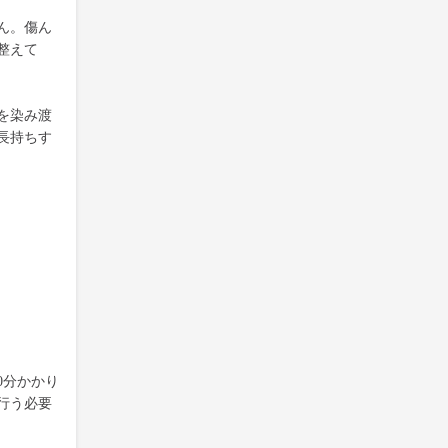
ん。傷ん
整えて
を染み渡
長持ちす
0分かかり
行う必要