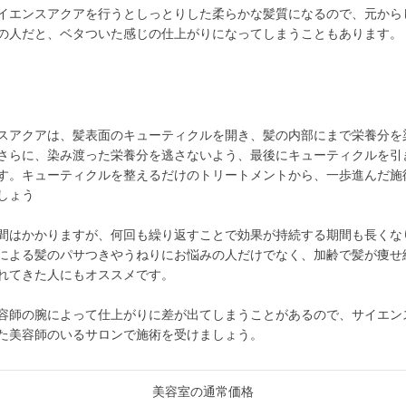
イエンスアクアを行うとしっとりした柔らかな髪質になるので、元から
の人だと、ベタついた感じの仕上がりになってしまうこともあります。
スアクアは、髪表面のキューティクルを開き、髪の内部にまで栄養分を
さらに、染み渡った栄養分を逃さないよう、最後にキューティクルを引
す。キューティクルを整えるだけのトリートメントから、一歩進んだ施
しょう
間はかかりますが、何回も繰り返すことで効果が持続する期間も長くな
による髪のパサつきやうねりにお悩みの人だけでなく、加齢で髪が痩せ
れてきた人にもオススメです。
容師の腕によって仕上がりに差が出てしまうことがあるので、サイエン
た美容師のいるサロンで施術を受けましょう。
美容室の通常価格