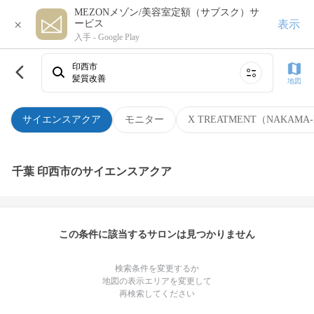
MEZONメゾン/美容室定額（サブスク）サ
×
表示
ービス
入手 -
Google Play
印西市
髪質改善
地図
サイエンスアクア
モニター
X TREATMENT（NAKAMA-
千葉 印西市のサイエンスアクア
この条件に該当するサロンは見つかりません
検索条件を変更するか
地図の表示エリアを変更して
再検索してください