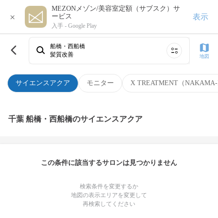
MEZONメゾン/美容室定額（サブスク）サ
×
表示
ービス
入手 -
Google Play
船橋・西船橋
髪質改善
地図
サイエンスアクア
モニター
X TREATMENT（NAKAMA-
千葉 船橋・西船橋のサイエンスアクア
この条件に該当するサロンは見つかりません
検索条件を変更するか
地図の表示エリアを変更して
再検索してください