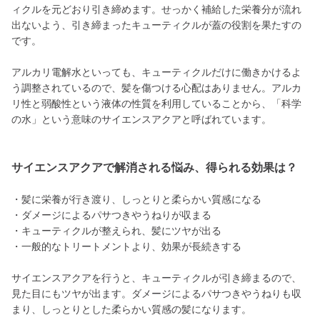
ィクルを元どおり引き締めます。せっかく補給した栄養分が流れ
出ないよう、引き締まったキューティクルが蓋の役割を果たすの
です。
アルカリ電解水といっても、キューティクルだけに働きかけるよ
う調整されているので、髪を傷つける心配はありません。アルカ
リ性と弱酸性という液体の性質を利用していることから、「科学
の水」という意味のサイエンスアクアと呼ばれています。
サイエンスアクアで解消される悩み、得られる効果は？
・髪に栄養が行き渡り、しっとりと柔らかい質感になる
・ダメージによるパサつきやうねりが収まる
・キューティクルが整えられ、髪にツヤが出る
・一般的なトリートメントより、効果が長続きする
サイエンスアクアを行うと、キューティクルが引き締まるので、
見た目にもツヤが出ます。ダメージによるパサつきやうねりも収
まり、しっとりとした柔らかい質感の髪になります。