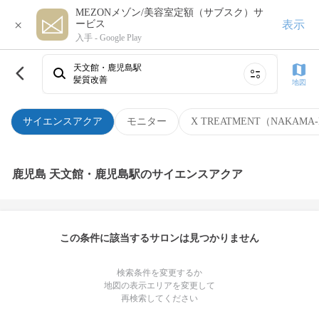
MEZONメゾン/美容室定額（サブスク）サ
×
表示
ービス
入手 -
Google Play
天文館・鹿児島駅
髪質改善
地図
サイエンスアクア
モニター
X TREATMENT（NAKAMA-
鹿児島 天文館・鹿児島駅のサイエンスアクア
この条件に該当するサロンは見つかりません
検索条件を変更するか
地図の表示エリアを変更して
再検索してください