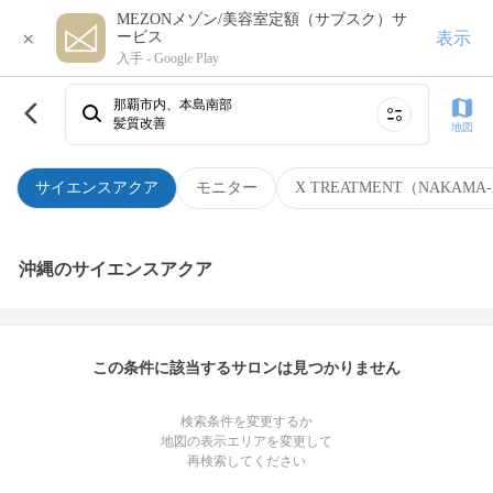
MEZONメゾン/美容室定額（サブスク）サ
×
表示
ービス
入手 -
Google Play
那覇市内、本島南部
髪質改善
地図
サイエンスアクア
モニター
X TREATMENT（NAKAMA-
沖縄のサイエンスアクア
この条件に該当するサロンは見つかりません
検索条件を変更するか
地図の表示エリアを変更して
再検索してください