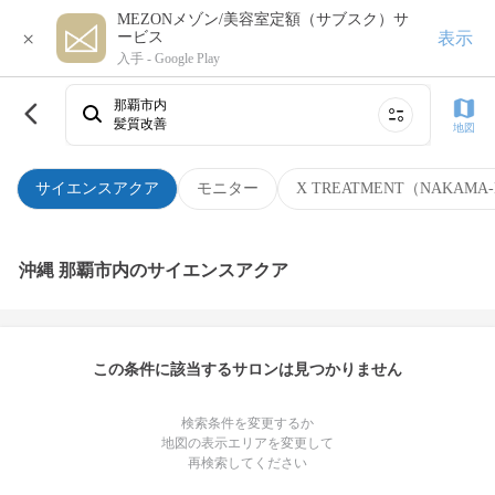
MEZONメゾン/美容室定額（サブスク）サ
×
表示
ービス
入手 -
Google Play
那覇市内
髪質改善
地図
サイエンスアクア
モニター
X TREATMENT（NAKAMA-
沖縄 那覇市内のサイエンスアクア
この条件に該当するサロンは見つかりません
検索条件を変更するか
地図の表示エリアを変更して
再検索してください