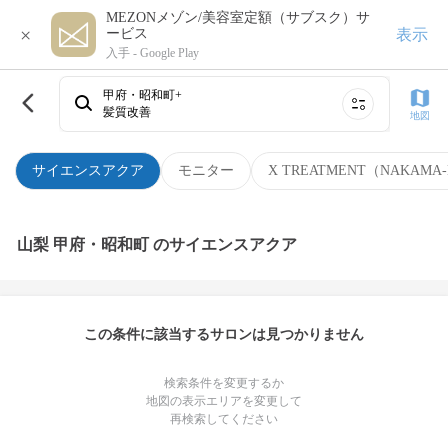
MEZONメゾン/美容室定額（サブスク）サ
×
表示
ービス
入手 -
Google Play
甲府・昭和町+
髪質改善
地図
サイエンスアクア
モニター
X TREATMENT（NAKAMA-
山梨 甲府・昭和町 のサイエンスアクア
この条件に該当するサロンは見つかりません
検索条件を変更するか
地図の表示エリアを変更して
再検索してください