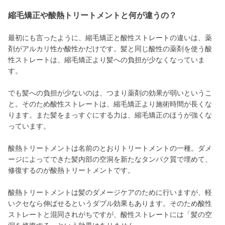
縮毛矯正や酸熱トリートメントと何が違うの？
最初にも言ったように、縮毛矯正と酸性ストレートの違いは、薬
剤がアルカリ性か酸性かだけです。髪と同じ酸性の薬剤を使う酸
性ストレートは、縮毛矯正より髪への負担が少なくなっていま
す。
でも髪への負担が少ないのは、つまり薬剤の効果が弱いというこ
と。そのため酸性ストレートは、縮毛矯正より施術時間が長くな
ります。また髪をまっすぐにする力は、縮毛矯正のほうが強くな
っています。
酸熱トリートメントは名前のとおりトリートメントの一種。ダメ
ージによってできた髪内部の空洞を新たなタンパク質で埋めて、
修復するのが酸熱トリートメントです。
酸熱トリートメントは髪のダメージケアのために行いますが、軽
いクセなら伸ばせるというダブル効果もあります。そのため酸性
ストレートと混同されがちですが、酸性ストレートには「髪の空