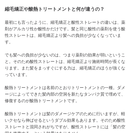
縮毛矯正や酸熱トリートメントと何が違うの？
最初にも言ったように、縮毛矯正と酸性ストレートの違いは、薬
剤がアルカリ性か酸性かだけです。髪と同じ酸性の薬剤を使う酸
性ストレートは、縮毛矯正より髪への負担が少なくなっていま
す。
でも髪への負担が少ないのは、つまり薬剤の効果が弱いというこ
と。そのため酸性ストレートは、縮毛矯正より施術時間が長くな
ります。また髪をまっすぐにする力は、縮毛矯正のほうが強くな
っています。
酸熱トリートメントは名前のとおりトリートメントの一種。ダメ
ージによってできた髪内部の空洞を新たなタンパク質で埋めて、
修復するのが酸熱トリートメントです。
酸熱トリートメントは髪のダメージケアのために行いますが、軽
いクセなら伸ばせるというダブル効果もあります。そのため酸性
ストレートと混同されがちですが、酸性ストレートには「髪の空