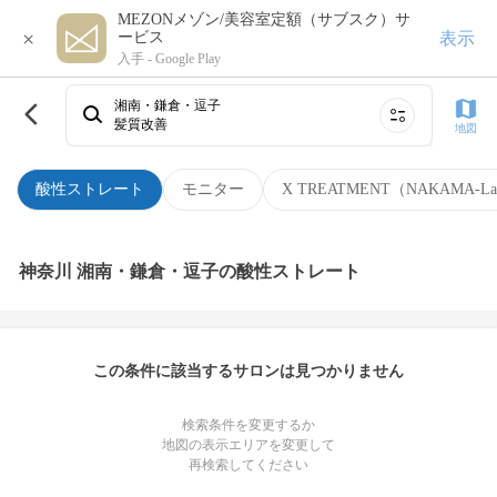
MEZONメゾン/美容室定額（サブスク）サ
×
表示
ービス
入手 -
Google Play
湘南・鎌倉・逗子
髪質改善
地図
酸性ストレート
モニター
X TREATMENT（NAKAMA-L
神奈川 湘南・鎌倉・逗子の酸性ストレート
この条件に該当するサロンは見つかりません
検索条件を変更するか
地図の表示エリアを変更して
再検索してください