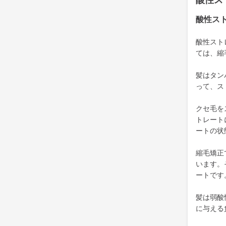
酸性ス
酸性ス
酸性スト
ては、縮
髪はタン
って、ス
クセ毛を
トレート
ートの状
縮毛矯正
います。
ートです
髪は弱酸
に与える