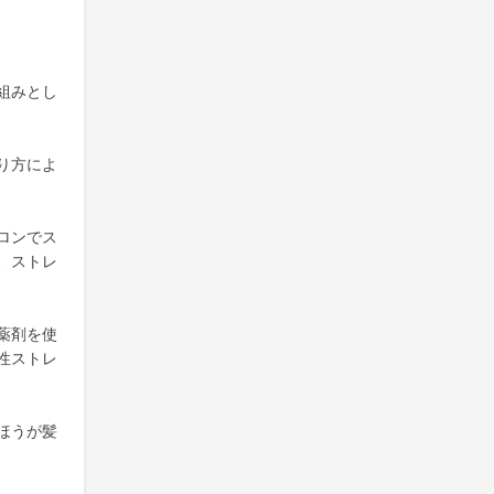
組みとし
り方によ
ロンでス
、ストレ
薬剤を使
性ストレ
ほうが髪