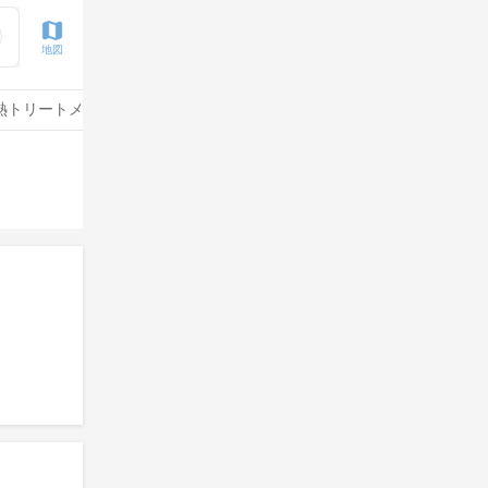
地図
熱トリートメント
水素トリートメント
サイエンスアクア