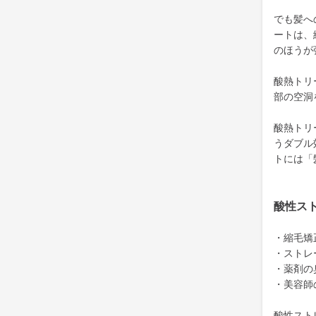
でも髪へ
ートは、
のほうが
酸熱トリ
部の空洞
酸熱トリ
うダブル
トには「
酸性ス
・縮毛矯
・ストレ
・薬剤の
・美容師
酸性スト