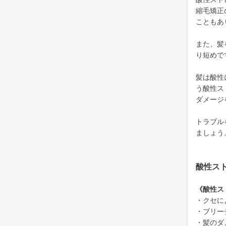
縮毛矯正
こともあ
また、髪
り短めで
髪は酸性
う酸性ス
ダメージ
トラブル
ましょう
酸性ス
《酸性ス
・クセに
・ブリー
・髪のダ