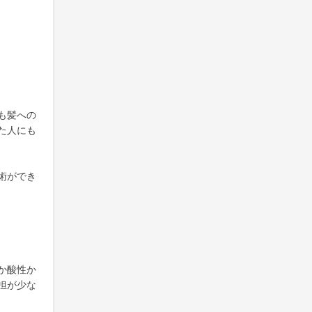
も髪への
た人にも
術ができ
か酸性か
担が少な