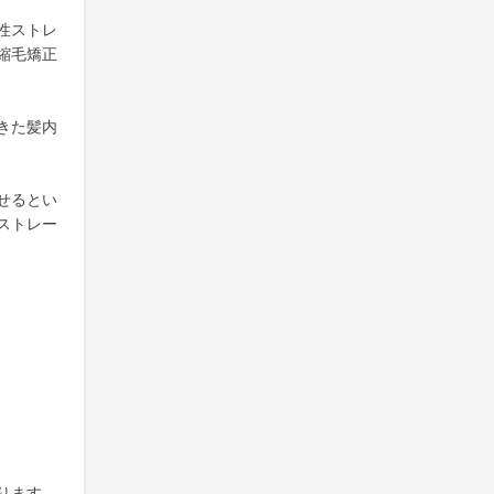
性ストレ
縮毛矯正
きた髪内
せるとい
ストレー
ります。