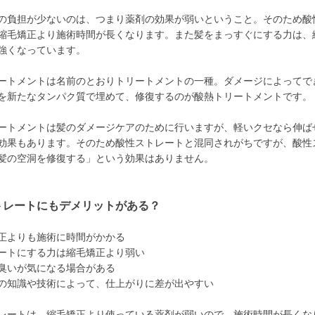
の負担が少ないのは、つまり薬剤の効果が弱いということ。そのため酸
縮毛矯正より施術時間が長くなります。また髪をまっすぐにする力は、
強くなっています。
ートメントは名前のとおりトリートメントの一種。ダメージによってで
を新たなタンパク質で埋めて、修復するのが酸熱トリートメントです。
ートメントは髪のダメージケアのために行いますが、軽いクセなら伸ば
効果もあります。そのため酸性ストレートと混同されがちですが、酸性
髪の空洞を修復する」という効果はありません。
トレートにもデメリットがある？
正よりも施術に時間がかかる
ートにする力は縮毛矯正より弱い
臭いが気になる場合がある
の知識や技術によって、仕上がりに差が出やすい
レートは、縮毛矯正より使っている薬剤が弱いので、施術時間が長くな