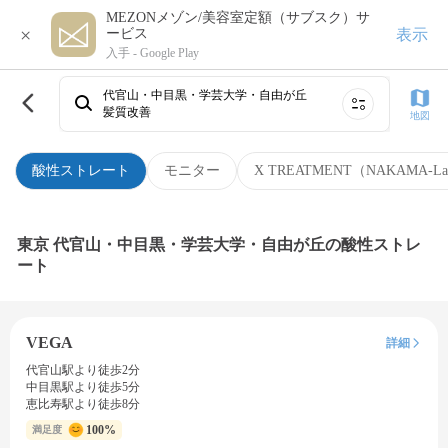
MEZONメゾン/美容室定額（サブスク）サ
×
表示
ービス
入手 -
Google Play
代官山・中目黒・学芸大学・自由が丘
髪質改善
地図
酸性ストレート
モニター
X TREATMENT（NAKAMA-L
東京 代官山・中目黒・学芸大学・自由が丘の酸性ストレ
ート
VEGA
詳細
代官山駅より徒歩2分
中目黒駅より徒歩5分
恵比寿駅より徒歩8分
100%
満足度