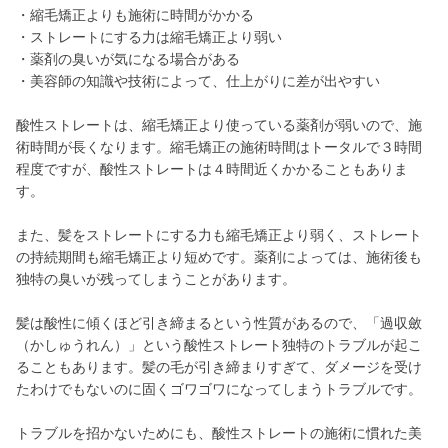
・縮毛矯正よりも施術に時間がかかる
・ストレートにする力は縮毛矯正より弱い
・薬剤の臭いが気になる場合がある
・美容師の知識や技術によって、仕上がりに差が出やすい
酸性ストレートは、縮毛矯正より使っている薬剤が弱いので、施
術時間が長くなります。縮毛矯正の施術時間はトータルで３時間
程度ですが、酸性ストレートは４時間近くかかることもありま
す。
また、髪をストレートにする力も縮毛矯正より弱く、ストレート
の持続期間も縮毛矯正より短めです。薬剤によっては、施術後も
独特の臭いが残ってしまうことがあります。
髪は酸性に傾くほど引き締まるという性質があるので、「過収斂
（かしゅうれん）」という酸性ストレート独特のトラブルが起こ
ることもあります。髪の毛が引き締まりすぎて、ダメージを受け
たわけでもないのに固くゴワゴワになってしまうトラブルです。
トラブルを招かないためにも、酸性ストレートの施術に慣れた美