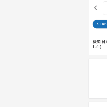
X TR
愛知 日
Lab）