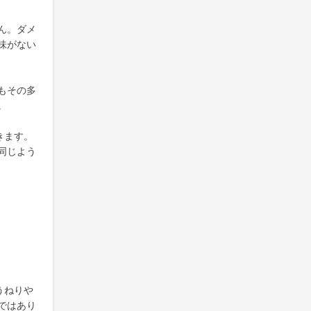
ん。ダメ
味がない
もその多
。
きます。
同じよう
うねりや
ではあり