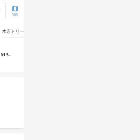
地図
水素トリートメント
サイエンスアクア
酸性ストレート
MA-