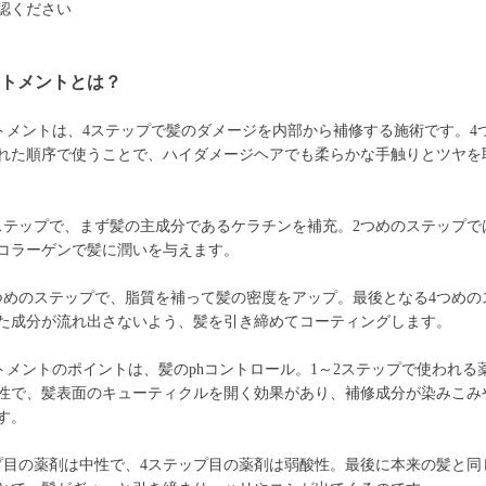
認ください
ートメントとは？
トメントは、4ステップで髪のダメージを内部から補修する施術です。4
れた順序で使うことで、ハイダメージヘアでも柔らかな手触りとツヤを
ステップで、まず髪の主成分であるケラチンを補充。2つめのステップで
コラーゲンで髪に潤いを与えます。
つめのステップで、脂質を補って髪の密度をアップ。最後となる4つめの
た成分が流れ出さないよう、髪を引き締めてコーティングします。
トメントのポイントは、髪のphコントロール。1～2ステップで使われる
性で、髪表面のキューティクルを開く効果があり、補修成分が染みこみ
す。
プ目の薬剤は中性で、4ステップ目の薬剤は弱酸性。最後に本来の髪と同