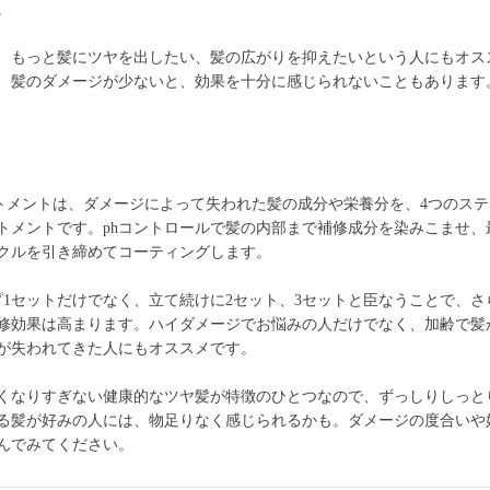
。
、もっと髪にツヤを出したい、髪の広がりを抑えたいという人にもオス
、髪のダメージが少ないと、効果を十分に感じられないこともあります
トメントは、ダメージによって失われた髪の成分や栄養分を、4つのス
トメントです。phコントロールで髪の内部まで補修成分を染みこませ、
クルを引き締めてコーティングします。
プ1セットだけでなく、立て続けに2セット、3セットと臣なうことで、さ
修効果は高まります。ハイダメージでお悩みの人だけでなく、加齢で髪
が失われてきた人にもオススメです。
くなりすぎない健康的なツヤ髪が特徴のひとつなので、ずっしりしっと
る髪が好みの人には、物足りなく感じられるかも。ダメージの度合いや
んでみてください。