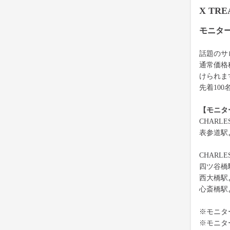
X TR
モニタ
話題のサロ
通常価格
けられま
先着10
【モニタ
CHARL
表参道駅
CHARL
四ツ谷橋
西大橋駅
心斎橋駅
※モニタ
※モニタ