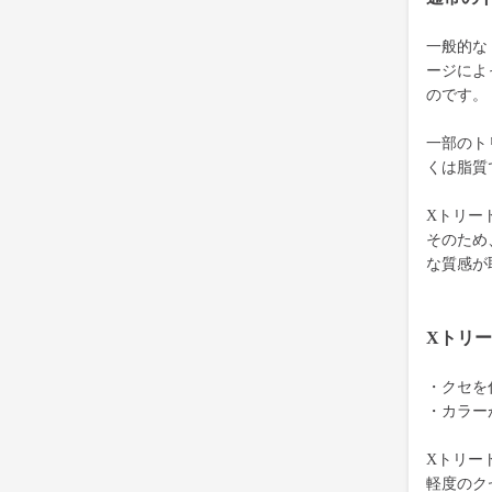
一般的な
ージによ
のです。
一部のト
くは脂質
Xトリー
そのため
な質感が
Xトリ
・クセを
・カラー
Xトリー
軽度のク