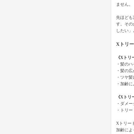
ません。
先ほども
す。その
したい」
Xトリ
《Xトリ
・髪のハ
・髪の広
・ツヤ髪
・加齢に
《Xトリ
・ダメー
・トリー
Xトリー
加齢によ