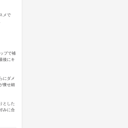
スメで
。
テップで補
最後にキ
らにダメ
が痩せ細
りとした
好みに合