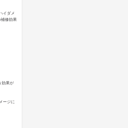
ハイダメ
の補修効果
う効果が
メージに