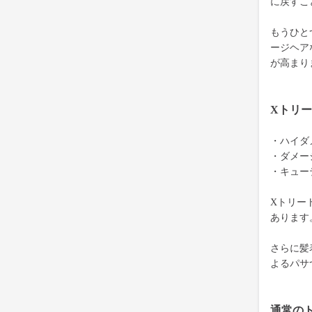
に戻すこ
もうひと
ージヘア
が高まり
Xトリ
・ハイダ
・ダメー
・キュー
Xトリー
あります
さらに髪
よるパサ
通常の