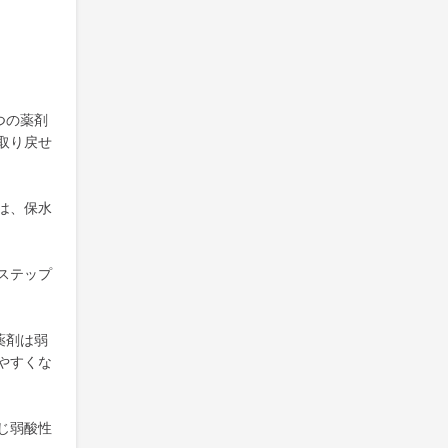
つの薬剤
取り戻せ
は、保水
ステップ
薬剤は弱
やすくな
じ弱酸性