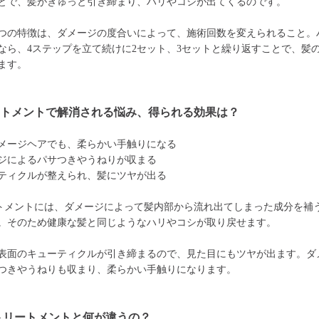
とで、髪がぎゅっと引き締まり、ハリやコシが出てくるのです。
つの特徴は、ダメージの度合いによって、施術回数を変えられること。
なら、4ステップを立て続けに2セット、3セットと繰り返すことで、髪
ます。
ートメントで解消される悩み、得られる効果は？
メージヘアでも、柔らかい手触りになる
ジによるパサつきやうねりが収まる
ティクルが整えられ、髪にツヤが出る
トメントには、ダメージによって髪内部から流れ出てしまった成分を補
。そのため健康な髪と同じようなハリやコシが取り戻せます。
表面のキューティクルが引き締まるので、見た目にもツヤが出ます。ダ
つきやうねりも収まり、柔らかい手触りになります。
トリートメントと何が違うの？