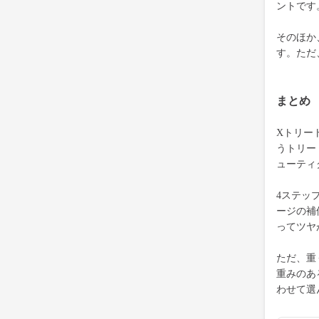
ントです
そのほか
す。ただ
まとめ
Xトリー
うトリー
ューティ
4ステッ
ージの補
ってツヤ
ただ、重
重みのあ
わせて選