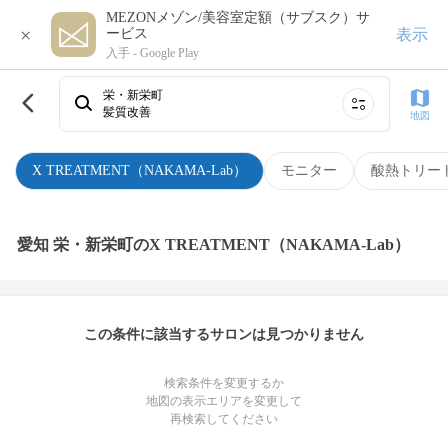
MEZONメゾン/美容室定額（サブスク）サ
×
表示
ービス
入手 -
Google Play
栄・新栄町
髪質改善
地図
X TREATMENT（NAKAMA-Lab）
モニター
酸熱トリー
愛知 栄・新栄町のX TREATMENT（NAKAMA-Lab）
この条件に該当するサロンは見つかりません
検索条件を変更するか
地図の表示エリアを変更して
再検索してください