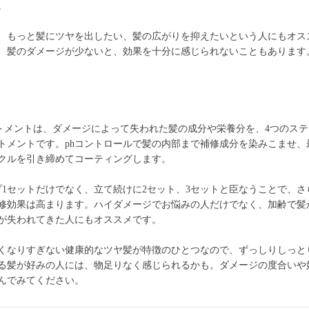
。
、もっと髪にツヤを出したい、髪の広がりを抑えたいという人にもオス
、髪のダメージが少ないと、効果を十分に感じられないこともあります
トメントは、ダメージによって失われた髪の成分や栄養分を、4つのス
トメントです。phコントロールで髪の内部まで補修成分を染みこませ、
クルを引き締めてコーティングします。
プ1セットだけでなく、立て続けに2セット、3セットと臣なうことで、さ
修効果は高まります。ハイダメージでお悩みの人だけでなく、加齢で髪
が失われてきた人にもオススメです。
くなりすぎない健康的なツヤ髪が特徴のひとつなので、ずっしりしっと
る髪が好みの人には、物足りなく感じられるかも。ダメージの度合いや
んでみてください。