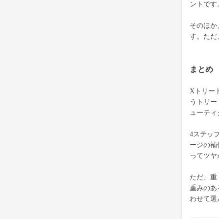
ントです
そのほか
す。ただ
まとめ
Xトリー
うトリー
ューティ
4ステッ
ージの補
ってツヤ
ただ、重
重みのあ
わせて選