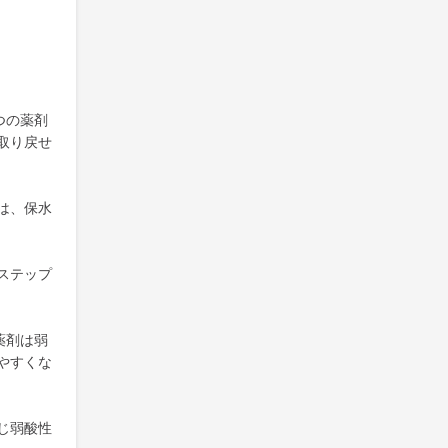
つの薬剤
取り戻せ
は、保水
ステップ
薬剤は弱
やすくな
じ弱酸性