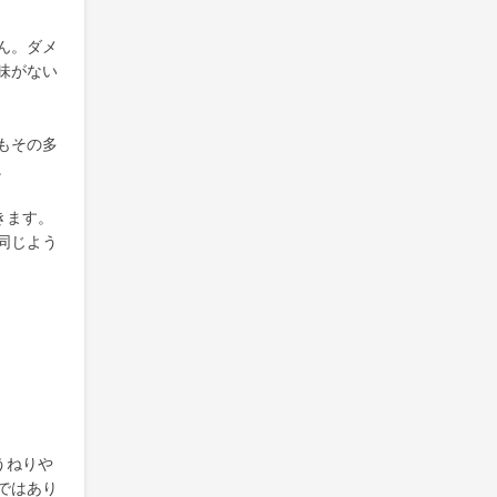
ん。ダメ
味がない
もその多
。
きます。
同じよう
うねりや
ではあり