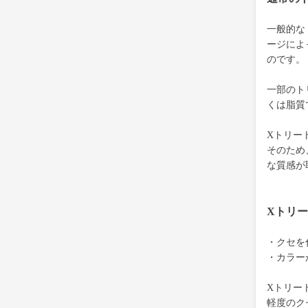
一般的な
ージによ
のです。
一部のト
くは脂質
Xトリー
そのため
な質感が
Xトリ
・クセを
・カラー
Xトリー
軽度のク