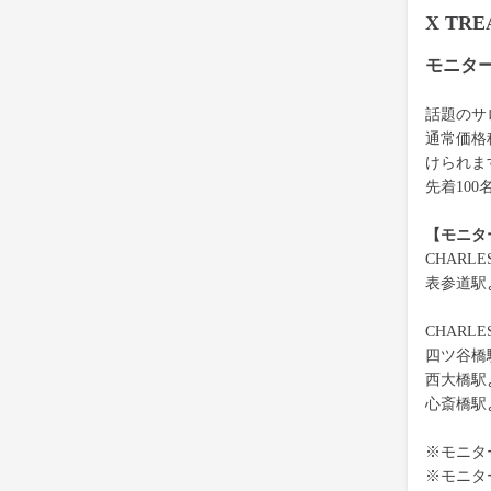
X TR
モニタ
話題のサロ
通常価格
けられま
先着10
【モニタ
CHARL
表参道駅
CHARL
四ツ谷橋
西大橋駅
心斎橋駅
※モニタ
※モニタ