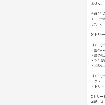
ません。
先ほども
す。その
したい」
Xトリ
《Xトリ
・髪のハ
・髪の広
・ツヤ髪
・加齢に
《Xトリ
・ダメー
・トリー
Xトリー
加齢によ