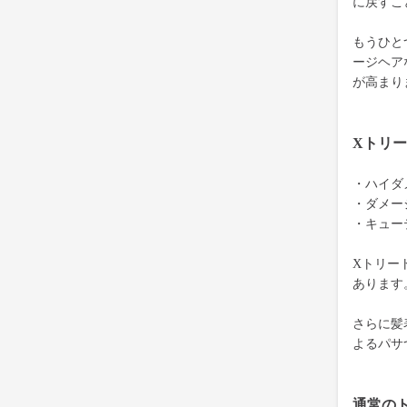
に戻すこ
もうひと
ージヘア
が高まり
Xトリ
・ハイダ
・ダメー
・キュー
Xトリー
あります
さらに髪
よるパサ
通常の