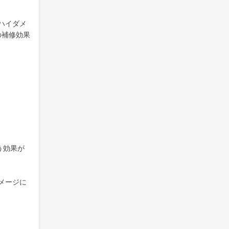
ハイダメ
の補修効果
う効果が
メージに