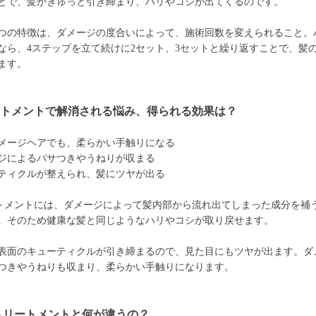
とで、髪がぎゅっと引き締まり、ハリやコシが出てくるのです。
つの特徴は、ダメージの度合いによって、施術回数を変えられること。
なら、4ステップを立て続けに2セット、3セットと繰り返すことで、髪
ます。
ートメントで解消される悩み、得られる効果は？
メージヘアでも、柔らかい手触りになる
ジによるパサつきやうねりが収まる
ティクルが整えられ、髪にツヤが出る
トメントには、ダメージによって髪内部から流れ出てしまった成分を補
。そのため健康な髪と同じようなハリやコシが取り戻せます。
表面のキューティクルが引き締まるので、見た目にもツヤが出ます。ダ
つきやうねりも収まり、柔らかい手触りになります。
トリートメントと何が違うの？