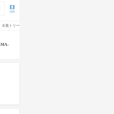
地図
水素トリートメント
サイエンスアクア
酸性ストレート
MA-