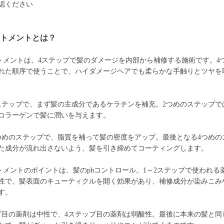
認ください
ートメントとは？
トメントは、4ステップで髪のダメージを内部から補修する施術です。4
れた順序で使うことで、ハイダメージヘアでも柔らかな手触りとツヤを
ステップで、まず髪の主成分であるケラチンを補充。2つめのステップで
コラーゲンで髪に潤いを与えます。
つめのステップで、脂質を補って髪の密度をアップ。最後となる4つめの
た成分が流れ出さないよう、髪を引き締めてコーティングします。
トメントのポイントは、髪のphコントロール。1～2ステップで使われる
性で、髪表面のキューティクルを開く効果があり、補修成分が染みこみ
す。
プ目の薬剤は中性で、4ステップ目の薬剤は弱酸性。最後に本来の髪と同