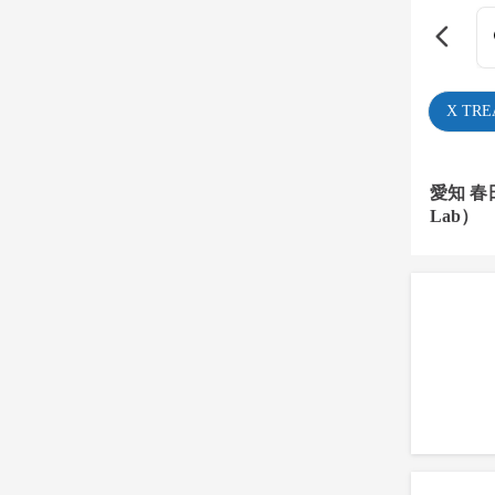
X TR
愛知 春
Lab）