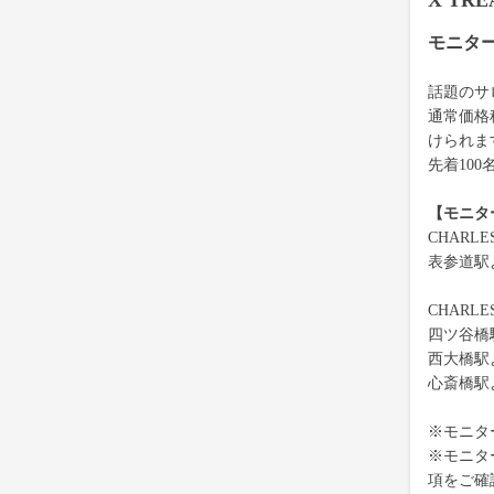
X TR
モニタ
話題のサロ
通常価格
けられま
先着10
【モニタ
CHARL
表参道駅
CHARL
四ツ谷橋
西大橋駅
心斎橋駅
※モニタ
※モニタ
項をご確