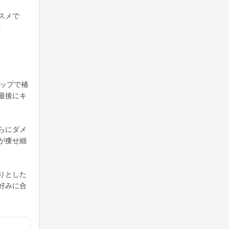
スメで
。
テップで補
最後にキ
らにダメ
が痩せ細
りとした
好みに合