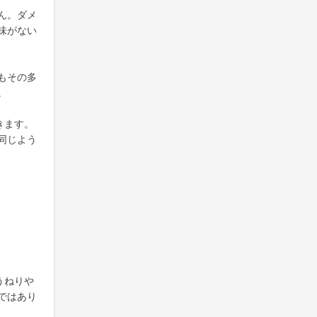
ん。ダメ
味がない
もその多
。
きます。
同じよう
うねりや
ではあり