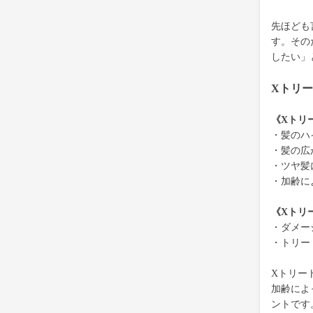
先ほども
す。その
したい」
Xトリ
《Xトリ
・髪のハ
・髪の広
・ツヤ髪
・加齢に
《Xトリ
・ダメー
・トリー
Xトリー
加齢によ
ントです