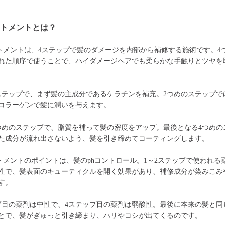
ートメントとは？
トメントは、4ステップで髪のダメージを内部から補修する施術です。4
れた順序で使うことで、ハイダメージヘアでも柔らかな手触りとツヤを
ステップで、まず髪の主成分であるケラチンを補充。2つめのステップで
コラーゲンで髪に潤いを与えます。
つめのステップで、脂質を補って髪の密度をアップ。最後となる4つめの
た成分が流れ出さないよう、髪を引き締めてコーティングします。
トメントのポイントは、髪のphコントロール。1～2ステップで使われる
性で、髪表面のキューティクルを開く効果があり、補修成分が染みこみ
す。
プ目の薬剤は中性で、4ステップ目の薬剤は弱酸性。最後に本来の髪と同
とで、髪がぎゅっと引き締まり、ハリやコシが出てくるのです。