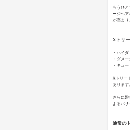
もうひと
ージヘア
が高まり
Xトリ
・ハイダ
・ダメー
・キュー
Xトリー
あります
さらに髪
よるパサ
通常の