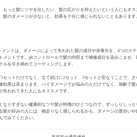
、もっと髪にツヤを出したい、髪の広がりを抑えたいという人にもオス
、髪のダメージが少ないと、効果を十分に感じられないこともあります
トメントは、ダメージによって失われた髪の成分や栄養分を、4つのス
トメントです。phコントロールで髪の内部まで補修成分を染みこませ、
クルを引き締めてコーティングします。
プ1セットだけでなく、立て続けに2セット、3セットと臣なうことで、さ
修効果は高まります。ハイダメージでお悩みの人だけでなく、加齢で髪
が失われてきた人にもオススメです。
くなりすぎない健康的なツヤ髪が特徴のひとつなので、ずっしりしっと
る髪が好みの人には、物足りなく感じられるかも。ダメージの度合いや
んでみてください。