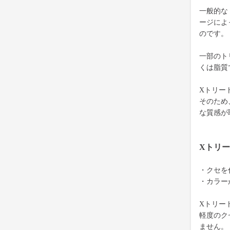
一般的な
ージによ
のです。
一部のト
くは脂質
Xトリー
そのため
な質感が
Xトリ
・クセを
・カラー
Xトリー
軽度のク
ません。