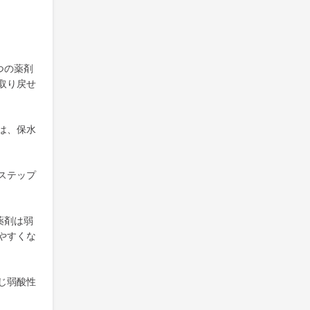
つの薬剤
取り戻せ
は、保水
ステップ
薬剤は弱
やすくな
じ弱酸性