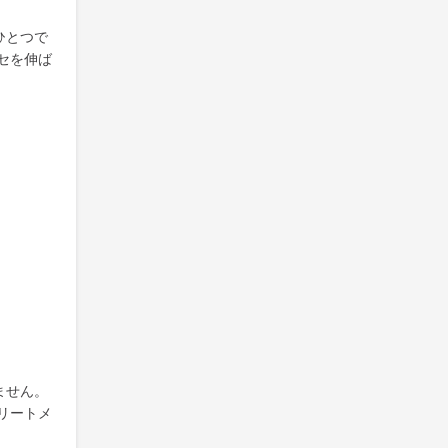
ひとつで
セを伸ば
ません。
リートメ