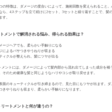
つの特徴は、ダメージの度合いによって、施術回数を変えられること。
なら、4ステップを立て続けに2セット、3セットと繰り返すことで、髪
ます。
ートメントで解消される悩み、得られる効果は？
メージヘアでも、柔らかい手触りになる
ジによるパサつきやうねりが収まる
ティクルが整えられ、髪にツヤが出る
トメントには、ダメージによって髪内部から流れ出てしまった成分を補
。そのため健康な髪と同じようなハリやコシが取り戻せます。
表面のキューティクルが引き締まるので、見た目にもツヤが出ます。ダ
つきやうねりも収まり、柔らかい手触りになります。
トリートメントと何が違うの？