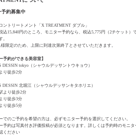
EATMENTについて
ー予約募集中
ントリートメント「X TREATMENT ダブル」
税込15,840円のところ、モニター予約なら、税込5,775円（2チケット）
す。
0名様限定のため、上限に到達次第終了とさせていただきます。
ー予約ができる美容室】
ES DESSIN tokyo（シャウルデッサントウキョウ）
より徒歩2分
ES DESSIN 北堀江（シャウルデッサンキタホリエ）
駅より徒歩2分
より徒歩3分
より徒歩5分
ーでのご予約を希望の方は、必ずモニター予約を選択してください。
ー予約は写真付き評価投稿が必須となります。詳しくは予約時のモニタ
認ください