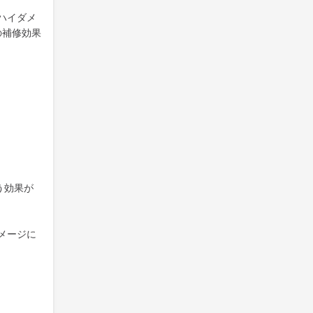
ハイダメ
の補修効果
う効果が
メージに