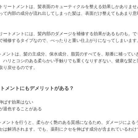
トリートメントは、髪表面のキューティクルを整える効果しかありませ
って内部の成分が流れ出してしまった髪は、表面だけ整えてもあまり意
リートメントには、髪内部のダメージを補修する効果があるものも。で
で補修するタイプなので、べったりと重い仕上がりになってしまいます
トメントは、髪の主成分、保水成分、脂質のすべてを、順番に補ってい
、ハリとコシのある柔らかい手触りでも重くなりすぎない、健康な髪と
取り戻せるのです。
ートメントにもデメリットがある？
伸ばす効果はない
が退色することがある
トメントを行うと、柔らかく艶のある質感になるため、ダメージによる
セは解消されます。でも、薬剤にクセを伸ばす成分が含まれているわけ