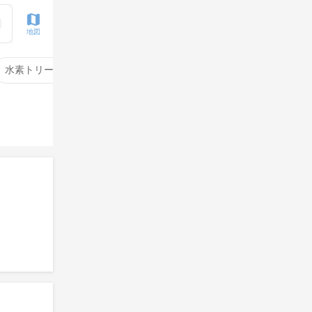
地図
水素トリートメント
サイエンスアクア
酸性ストレート