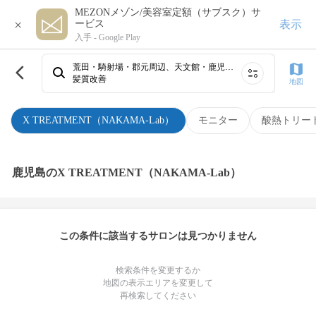
MEZONメゾン/美容室定額（サブスク）サ
×
表示
ービス
入手 -
Google Play
荒田・騎射場・郡元周辺、天文館・鹿児島駅、霧島・国分・隼人
髪質改善
地図
X TREATMENT（NAKAMA-Lab）
モニター
酸熱トリー
鹿児島のX TREATMENT（NAKAMA-Lab）
この条件に該当するサロンは見つかりません
検索条件を変更するか
地図の表示エリアを変更して
再検索してください