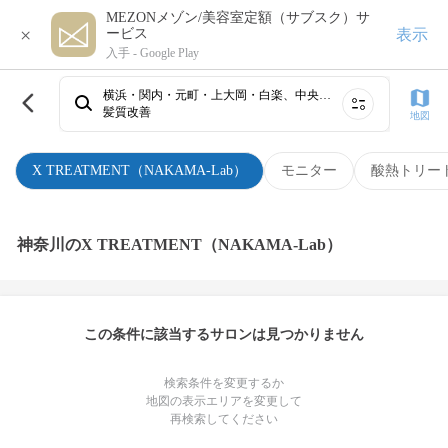
MEZONメゾン/美容室定額（サブスク）サ
×
表示
ービス
入手 -
Google Play
横浜・関内・元町・上大岡・白楽、中央林間・相模大野、新横浜、藤沢、センター南・二俣川・戸塚・杉田・金沢文庫、川崎・鶴見、溝の口・たまプラーザ・青葉台・あざみ野、武蔵小杉・日吉・綱島・大倉山・菊名、子安・生麦、本厚木・海老名～小田急相模原⋯
髪質改善
地図
X TREATMENT（NAKAMA-Lab）
モニター
酸熱トリー
神奈川のX TREATMENT（NAKAMA-Lab）
この条件に該当するサロンは見つかりません
検索条件を変更するか
地図の表示エリアを変更して
再検索してください