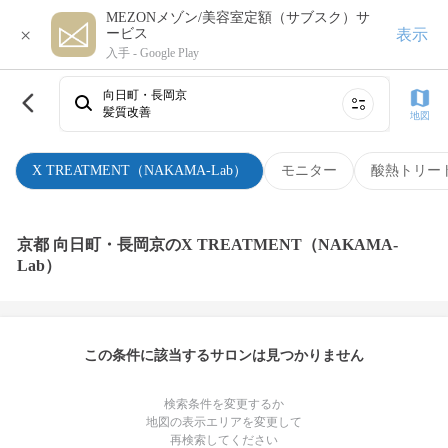
MEZONメゾン/美容室定額（サブスク）サ
×
表示
ービス
入手 -
Google Play
向日町・長岡京
髪質改善
地図
X TREATMENT（NAKAMA-Lab）
モニター
酸熱トリー
京都 向日町・長岡京のX TREATMENT（NAKAMA-
Lab）
この条件に該当するサロンは見つかりません
検索条件を変更するか
地図の表示エリアを変更して
再検索してください