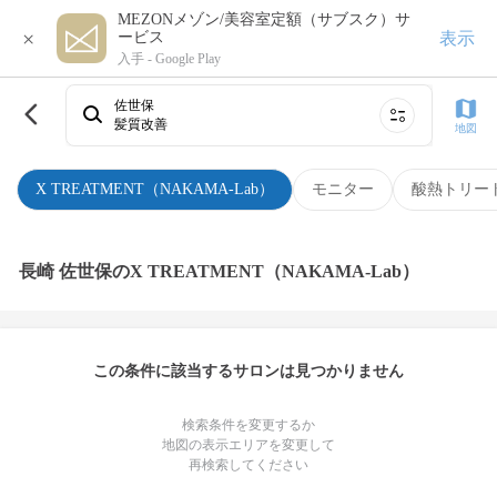
MEZONメゾン/美容室定額（サブスク）サ
×
表示
ービス
入手 -
Google Play
佐世保
髪質改善
地図
X TREATMENT（NAKAMA-Lab）
モニター
酸熱トリー
長崎 佐世保のX TREATMENT（NAKAMA-Lab）
この条件に該当するサロンは見つかりません
検索条件を変更するか
地図の表示エリアを変更して
再検索してください