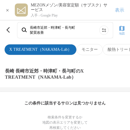
MEZONメゾン/美容室定額（サブスク）サ
×
表示
ービス
入手 -
Google Play
長崎市近郊・時津町・長与町
髪質改善
地図
X TREATMENT（NAKAMA-Lab）
モニター
酸熱トリー
長崎 長崎市近郊・時津町・長与町のX
TREATMENT（NAKAMA-Lab）
この条件に該当するサロンは見つかりません
検索条件を変更するか
地図の表示エリアを変更して
再検索してください