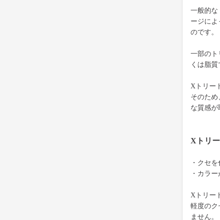
一般的な
ージによ
のです。
一部のト
くは脂質
Xトリー
そのため
な質感が
Xトリ
・クセを
・カラー
Xトリー
軽度のク
ません。