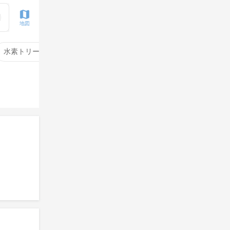
地図
水素トリートメント
サイエンスアクア
酸性ストレート