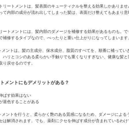
トリートメントは、髪表面のキューティクルを整える効果しかありませ
って内部の成分が流れ出してしまった髪は、表面だけ整えてもあまり意
リートメントには、髪内部のダメージを補修する効果があるものも。で
で補修するタイプなので、べったりと重い仕上がりになってしまいます
トメントは、髪の主成分、保水成分、脂質のすべてを、順番に補ってい
、ハリとコシのある柔らかい手触りでも重くなりすぎない、健康な髪と
取り戻せるのです。
ートメントにもデメリットがある？
伸ばす効果はない
が退色することがある
トメントを行うと、柔らかく艶のある質感になるため、ダメージによる
セは解消されます。でも、薬剤にクセを伸ばす成分が含まれているわけ