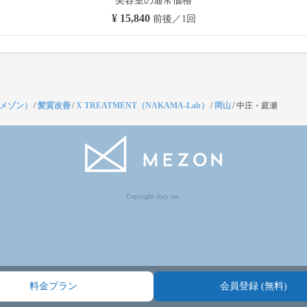
美容室の通常価格
¥ 15,840
前後／1回
（メゾン）
/
髪質改善
/
X TREATMENT（NAKAMA-Lab）
/
岡山
/
中庄・庭瀬
Copyright Jocy inc.
料金プラン
会員登録 (無料)