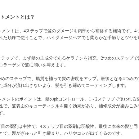
ートメントとは？
トメントは、4ステップで髪のダメージを内部から補修する施術です。4
れた順序で使うことで、ハイダメージヘアでも柔らかな手触りとツヤを
ステップで、まず髪の主成分であるケラチンを補充。2つめのステップで
コラーゲンで髪に潤いを与えます。
つめのステップで、脂質を補って髪の密度をアップ。最後となる4つめの
た成分が流れ出さないよう、髪を引き締めてコーティングします。
トメントのポイントは、髪のphコントロール。1～2ステップで使われる
性で、髪表面のキューティクルを開く効果があり、補修成分が染みこみ
す。
プ目の薬剤は中性で、4ステップ目の薬剤は弱酸性。最後に本来の髪と同
とで、髪がぎゅっと引き締まり、ハリやコシが出てくるのです。