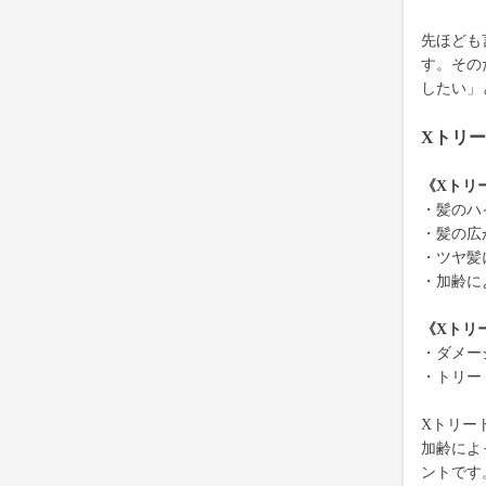
先ほども
す。その
したい」
Xトリ
《Xトリ
・髪のハ
・髪の広
・ツヤ髪
・加齢に
《Xトリ
・ダメー
・トリー
Xトリー
加齢によ
ントです