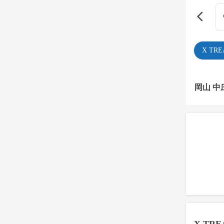
X TR
岡山 中