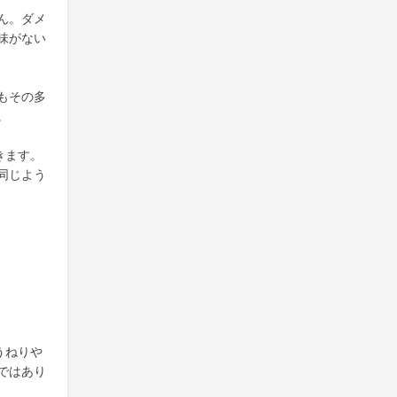
ん。ダメ
味がない
もその多
。
きます。
同じよう
うねりや
ではあり