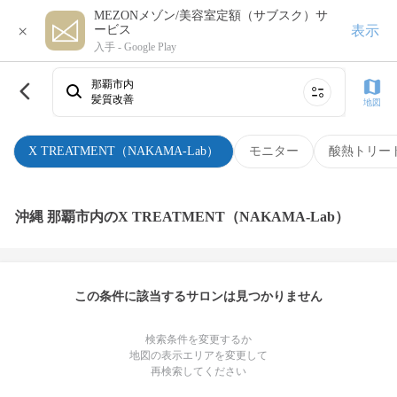
MEZONメゾン/美容室定額（サブスク）サ
×
表示
ービス
入手 -
Google Play
那覇市内
髪質改善
地図
X TREATMENT（NAKAMA-Lab）
モニター
酸熱トリー
沖縄 那覇市内のX TREATMENT（NAKAMA-Lab）
この条件に該当するサロンは見つかりません
検索条件を変更するか
地図の表示エリアを変更して
再検索してください