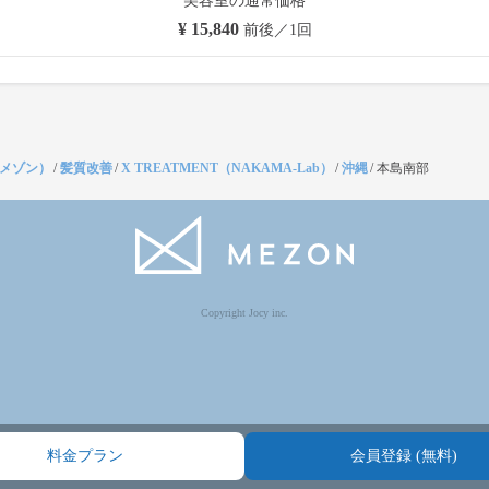
美容室の通常価格
¥ 15,840
前後／1回
（メゾン）
/
髪質改善
/
X TREATMENT（NAKAMA-Lab）
/
沖縄
/
本島南部
Copyright Jocy inc.
料金プラン
会員登録 (無料)