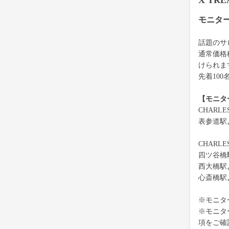
X TR
モニタ
話題のサロ
通常価格
けられま
先着10
【モニタ
CHARL
表参道駅
CHARL
四ツ谷橋
西大橋駅
心斎橋駅
※モニタ
※モニタ
項をご確