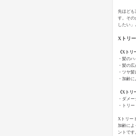
先ほども
す。その
したい」
Xトリ
《Xトリ
・髪のハ
・髪の広
・ツヤ髪
・加齢に
《Xトリ
・ダメー
・トリー
Xトリー
加齢によ
ントです