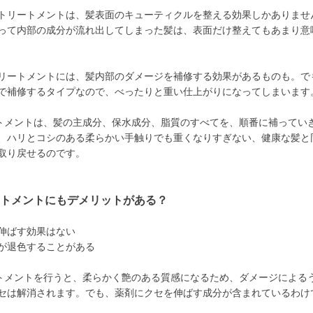
トリートメントは、髪表面のキューティクルを整える効果しかありませ
って内部の成分が流れ出してしまった髪は、表面だけ整えてもあまり意
リートメントには、髪内部のダメージを補修する効果があるものも。で
で補修するタイプなので、べったりと重い仕上がりになってしまいます
トメントは、髪の主成分、保水成分、脂質のすべてを、順番に補ってい
、ハリとコシのある柔らかい手触りでも重くなりすぎない、健康な髪と
取り戻せるのです。
ートメントにもデメリットがある？
伸ばす効果はない
が退色することがある
トメントを行うと、柔らかく艶のある質感になるため、ダメージによる
セは解消されます。でも、薬剤にクセを伸ばす成分が含まれているわけ