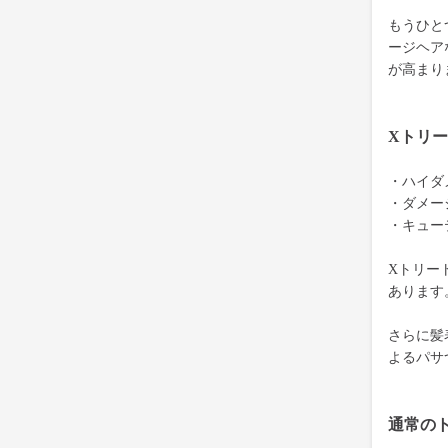
もうひと
ージヘア
が高まり
Xトリ
・ハイダ
・ダメー
・キュー
Xトリー
あります
さらに髪
よるパサ
通常の