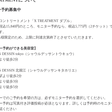
EATMENTについて
ー予約募集中
ントリートメント「X TREATMENT ダブル」
税込15,840円のところ、モニター予約なら、税込5,775円（2チケット）
す。
0名様限定のため、上限に到達次第終了とさせていただきます。
ー予約ができる美容室】
ES DESSIN tokyo（シャウルデッサントウキョウ）
より徒歩2分
ES DESSIN 北堀江（シャウルデッサンキタホリエ）
駅より徒歩2分
より徒歩3分
より徒歩5分
ーでのご予約を希望の方は、必ずモニター予約を選択してください。
ー予約は写真付き評価投稿が必須となります。詳しくは予約時のモニタ
認ください