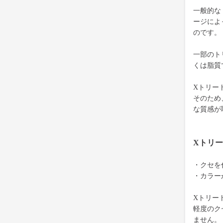
一般的な
ージによ
のです。
一部のト
くは脂質
Xトリー
そのため
な質感が
Xトリ
・クセを
・カラー
Xトリー
軽度のク
ません。