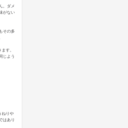
ん。ダメ
味がない
もその多
。
きます。
同じよう
うねりや
ではあり