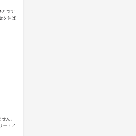
ひとつで
セを伸ば
ません。
リートメ