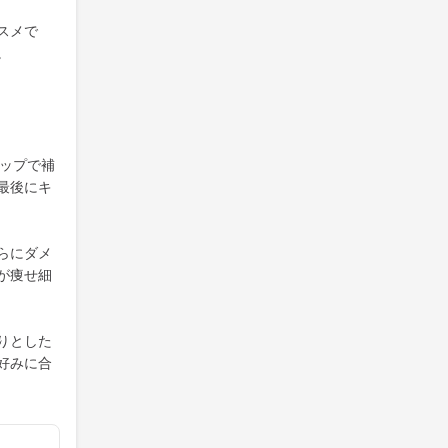
スメで
。
テップで補
最後にキ
らにダメ
が痩せ細
りとした
好みに合