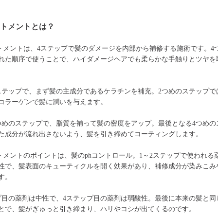
ートメントとは？
トメントは、4ステップで髪のダメージを内部から補修する施術です。4
れた順序で使うことで、ハイダメージヘアでも柔らかな手触りとツヤを
ステップで、まず髪の主成分であるケラチンを補充。2つめのステップで
コラーゲンで髪に潤いを与えます。
つめのステップで、脂質を補って髪の密度をアップ。最後となる4つめの
た成分が流れ出さないよう、髪を引き締めてコーティングします。
トメントのポイントは、髪のphコントロール。1～2ステップで使われる
性で、髪表面のキューティクルを開く効果があり、補修成分が染みこみ
す。
プ目の薬剤は中性で、4ステップ目の薬剤は弱酸性。最後に本来の髪と同
とで、髪がぎゅっと引き締まり、ハリやコシが出てくるのです。