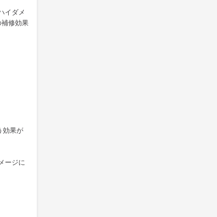
ハイダメ
の補修効果
う効果が
メージに