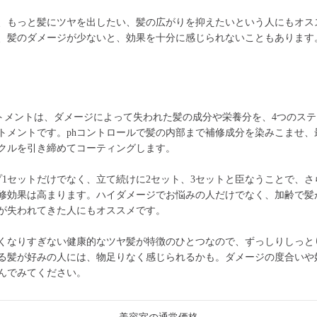
、もっと髪にツヤを出したい、髪の広がりを抑えたいという人にもオス
、髪のダメージが少ないと、効果を十分に感じられないこともあります
トメントは、ダメージによって失われた髪の成分や栄養分を、4つのス
トメントです。phコントロールで髪の内部まで補修成分を染みこませ、
クルを引き締めてコーティングします。
プ1セットだけでなく、立て続けに2セット、3セットと臣なうことで、さ
修効果は高まります。ハイダメージでお悩みの人だけでなく、加齢で髪
が失われてきた人にもオススメです。
くなりすぎない健康的なツヤ髪が特徴のひとつなので、ずっしりしっと
る髪が好みの人には、物足りなく感じられるかも。ダメージの度合いや
んでみてください。