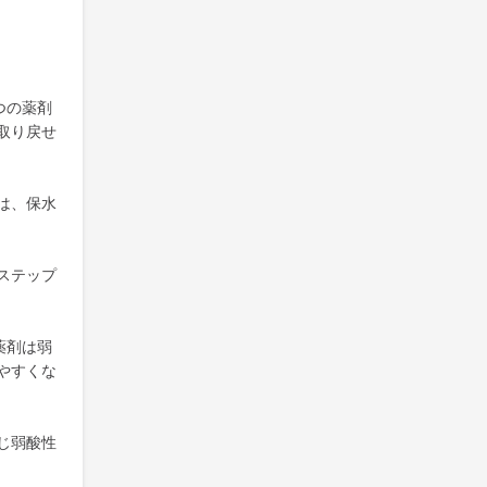
つの薬剤
取り戻せ
は、保水
ステップ
薬剤は弱
やすくな
じ弱酸性