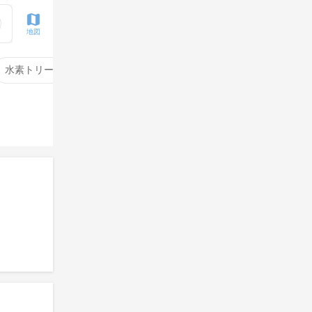
地図
水素トリートメント
サイエンスアクア
酸性ストレート