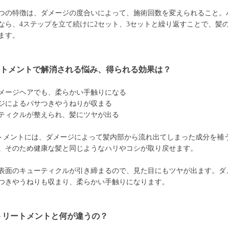
つの特徴は、ダメージの度合いによって、施術回数を変えられること。
なら、4ステップを立て続けに2セット、3セットと繰り返すことで、髪
ます。
ートメントで解消される悩み、得られる効果は？
メージヘアでも、柔らかい手触りになる
ジによるパサつきやうねりが収まる
ティクルが整えられ、髪にツヤが出る
トメントには、ダメージによって髪内部から流れ出てしまった成分を補
。そのため健康な髪と同じようなハリやコシが取り戻せます。
表面のキューティクルが引き締まるので、見た目にもツヤが出ます。ダ
つきやうねりも収まり、柔らかい手触りになります。
トリートメントと何が違うの？