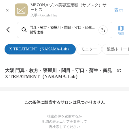
MEZONメゾン/美容室定額（サブスク）サ
×
表示
ービス
入手 -
Google Play
門真・枚方・寝屋川・関目・守口・蒲生・鶴見
髪質改善
地図
X TREATMENT（NAKAMA-Lab）
モニター
酸熱トリー
大阪 門真・枚方・寝屋川・関目・守口・蒲生・鶴見 の
X TREATMENT（NAKAMA-Lab）
この条件に該当するサロンは見つかりません
検索条件を変更するか
地図の表示エリアを変更して
再検索してください