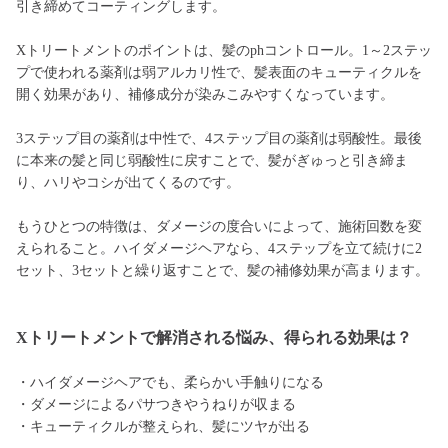
引き締めてコーティングします。
Xトリートメントのポイントは、髪のphコントロール。1～2ステッ
プで使われる薬剤は弱アルカリ性で、髪表面のキューティクルを
開く効果があり、補修成分が染みこみやすくなっています。
3ステップ目の薬剤は中性で、4ステップ目の薬剤は弱酸性。最後
に本来の髪と同じ弱酸性に戻すことで、髪がぎゅっと引き締ま
り、ハリやコシが出てくるのです。
もうひとつの特徴は、ダメージの度合いによって、施術回数を変
えられること。ハイダメージヘアなら、4ステップを立て続けに2
セット、3セットと繰り返すことで、髪の補修効果が高まります。
Xトリートメントで解消される悩み、得られる効果は？
・ハイダメージヘアでも、柔らかい手触りになる
・ダメージによるパサつきやうねりが収まる
・キューティクルが整えられ、髪にツヤが出る