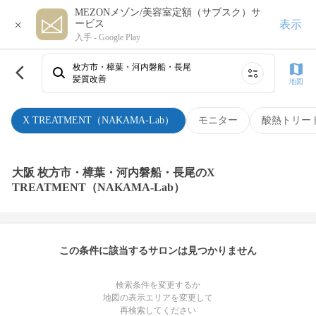
MEZONメゾン/美容室定額（サブスク）サ
×
表示
ービス
入手 -
Google Play
枚方市・樟葉・河内磐船・長尾
髪質改善
地図
X TREATMENT（NAKAMA-Lab）
モニター
酸熱トリー
大阪 枚方市・樟葉・河内磐船・長尾のX
TREATMENT（NAKAMA-Lab）
この条件に該当するサロンは見つかりません
検索条件を変更するか
地図の表示エリアを変更して
再検索してください