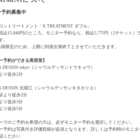
EATMENTについて
ー予約募集中
ントリートメント「X TREATMENT ダブル」
税込15,840円のところ、モニター予約なら、税込5,775円（2チケット）
す。
0名様限定のため、上限に到達次第終了とさせていただきます。
ー予約ができる美容室】
ES DESSIN tokyo（シャウルデッサントウキョウ）
より徒歩2分
ES DESSIN 北堀江（シャウルデッサンキタホリエ）
駅より徒歩2分
より徒歩3分
より徒歩5分
ーでのご予約を希望の方は、必ずモニター予約を選択してください。
ー予約は写真付き評価投稿が必須となります。詳しくは予約時のモニタ
認ください