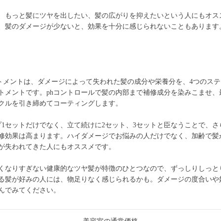
、もっと髪にツヤを出したい、髪の広がりを抑えたいという人にもオス
、髪のダメージが少ないと、効果を十分に感じられないこともあります
トメントは、ダメージによって失われた髪の成分や栄養分を、4つのス
トメントです。phコントロールで髪の内部まで補修成分を染みこませ、
クルを引き締めてコーティングします。
プ1セットだけでなく、立て続けに2セット、3セットと臣なうことで、さ
修効果は高まります。ハイダメージでお悩みの人だけでなく、加齢で髪
が失われてきた人にもオススメです。
くなりすぎない健康的なツヤ髪が特徴のひとつなので、ずっしりしっと
る髪が好みの人には、物足りなく感じられるかも。ダメージの度合いや
んでみてください。