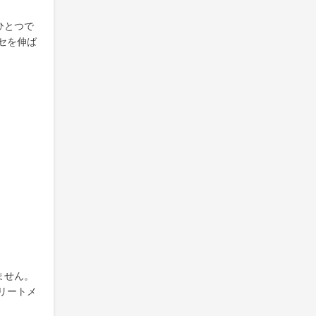
ひとつで
セを伸ば
ません。
リートメ