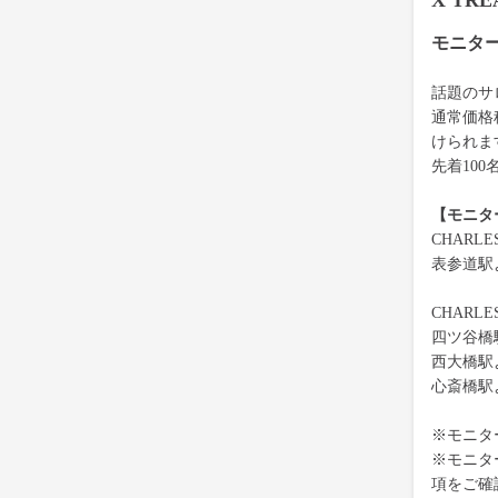
X TR
モニタ
話題のサロ
通常価格
けられま
先着10
【モニタ
CHARL
表参道駅
CHARL
四ツ谷橋
西大橋駅
心斎橋駅
※モニタ
※モニタ
項をご確