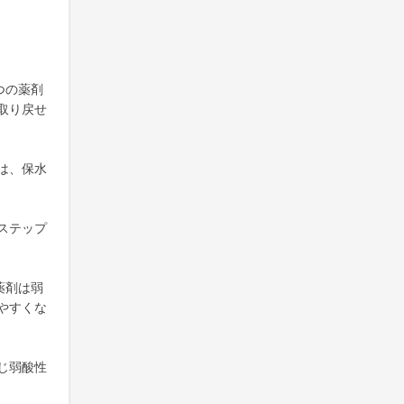
つの薬剤
取り戻せ
は、保水
ステップ
薬剤は弱
やすくな
じ弱酸性