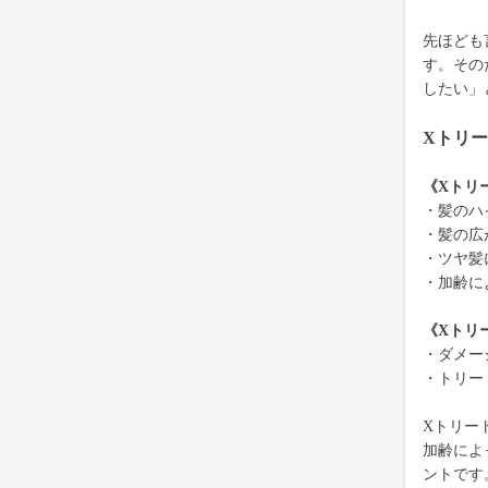
先ほども
す。その
したい」
Xトリ
《Xトリ
・髪のハ
・髪の広
・ツヤ髪
・加齢に
《Xトリ
・ダメー
・トリー
Xトリー
加齢によ
ントです