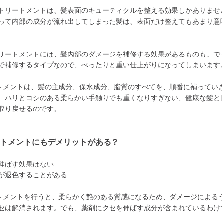
トリートメントは、髪表面のキューティクルを整える効果しかありませ
って内部の成分が流れ出してしまった髪は、表面だけ整えてもあまり意
リートメントには、髪内部のダメージを補修する効果があるものも。で
で補修するタイプなので、べったりと重い仕上がりになってしまいます
トメントは、髪の主成分、保水成分、脂質のすべてを、順番に補ってい
、ハリとコシのある柔らかい手触りでも重くなりすぎない、健康な髪と
取り戻せるのです。
ートメントにもデメリットがある？
伸ばす効果はない
が退色することがある
トメントを行うと、柔らかく艶のある質感になるため、ダメージによる
セは解消されます。でも、薬剤にクセを伸ばす成分が含まれているわけ