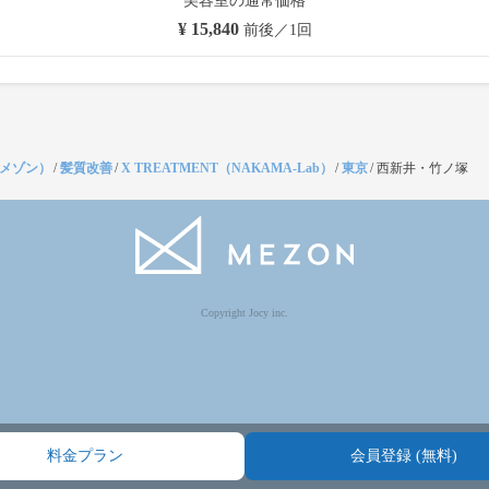
美容室の通常価格
¥ 15,840
前後／1回
（メゾン）
/
髪質改善
/
X TREATMENT（NAKAMA-Lab）
/
東京
/
西新井・竹ノ塚
Copyright Jocy inc.
料金プラン
会員登録 (無料)