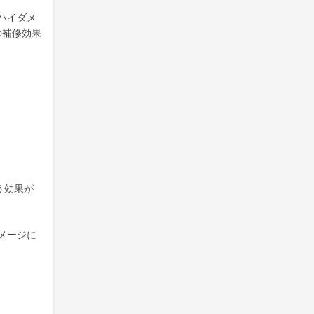
ハイダメ
の補修効果
う効果が
メージに