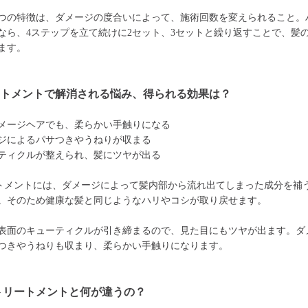
つの特徴は、ダメージの度合いによって、施術回数を変えられること。
なら、4ステップを立て続けに2セット、3セットと繰り返すことで、髪
ます。
ートメントで解消される悩み、得られる効果は？
メージヘアでも、柔らかい手触りになる
ジによるパサつきやうねりが収まる
ティクルが整えられ、髪にツヤが出る
トメントには、ダメージによって髪内部から流れ出てしまった成分を補
。そのため健康な髪と同じようなハリやコシが取り戻せます。
表面のキューティクルが引き締まるので、見た目にもツヤが出ます。ダ
つきやうねりも収まり、柔らかい手触りになります。
トリートメントと何が違うの？