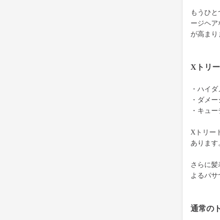
もうひと
ージヘア
が高まり
Xトリ
・ハイダ
・ダメー
・キュー
Xトリー
あります
さらに髪
よるパサ
通常の