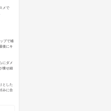
スメで
。
テップで補
最後にキ
らにダメ
が痩せ細
りとした
好みに合