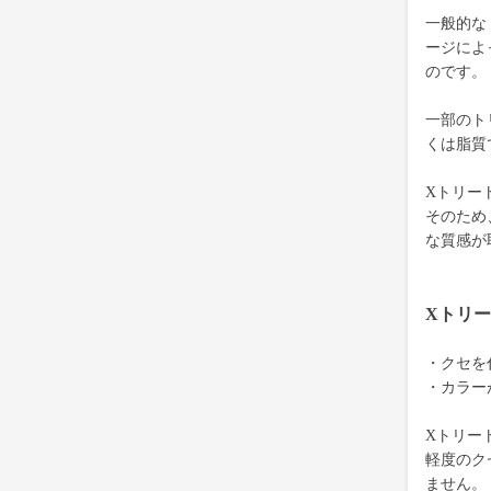
一般的な
ージによ
のです。
一部のト
くは脂質
Xトリー
そのため
な質感が
Xトリ
・クセを
・カラー
Xトリー
軽度のク
ません。