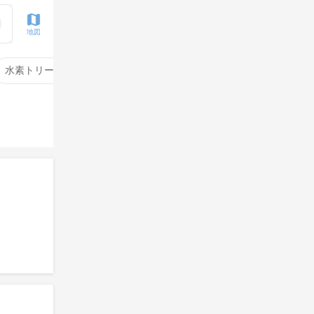
地図
水素トリートメント
サイエンスアクア
酸性ストレート