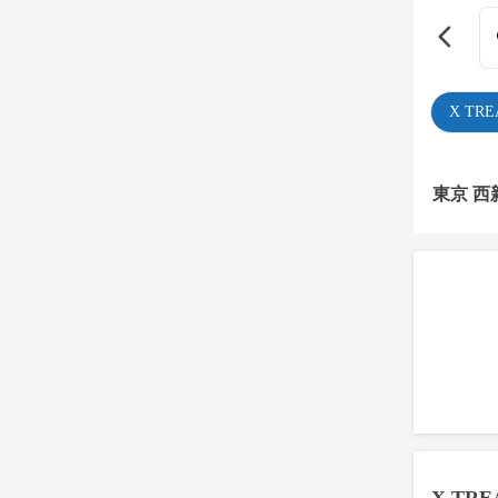
X TR
東京 西