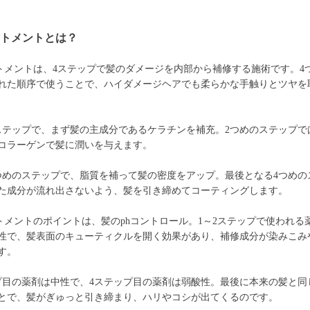
ートメントとは？
トメントは、4ステップで髪のダメージを内部から補修する施術です。4
れた順序で使うことで、ハイダメージヘアでも柔らかな手触りとツヤを
ステップで、まず髪の主成分であるケラチンを補充。2つめのステップで
コラーゲンで髪に潤いを与えます。
つめのステップで、脂質を補って髪の密度をアップ。最後となる4つめの
た成分が流れ出さないよう、髪を引き締めてコーティングします。
トメントのポイントは、髪のphコントロール。1～2ステップで使われる
性で、髪表面のキューティクルを開く効果があり、補修成分が染みこみ
す。
プ目の薬剤は中性で、4ステップ目の薬剤は弱酸性。最後に本来の髪と同
とで、髪がぎゅっと引き締まり、ハリやコシが出てくるのです。