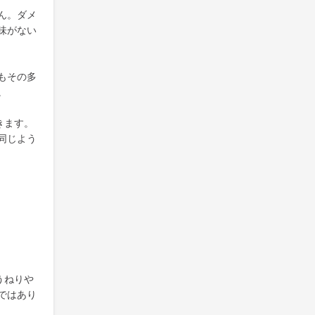
ん。ダメ
味がない
もその多
。
きます。
同じよう
うねりや
ではあり